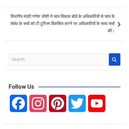
o
p
k
p
विभागीय मंत्री गणेश जोशी ने चाय विकास बोर्ड के अधिकारियों से चाय के
संबंध के चर्चा को टी टूरिज्म विकसित करने पर अधिकारियों के साथ चर्चा
की।
S
e
a
r
c
Follow Us
h
F
I
P
T
Y
a
n
i
w
o