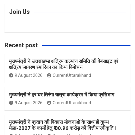
c
s
n
i
u
Join Us
e
t
t
t
T
Recent post
b
a
e
t
u
मुख्यमंत्री ने उत्तराखण्ड क्षत्रिय कल्याण समिति की वेबसाइट एवं
o
g
r
e
b
क्षत्रिय जागरण स्मारिका का किया विमोचन
9 August 2026
CurrentUttarakhand
o
r
e
r
e
मुख्यमंत्री ने हर घर तिरंगा यात्रा कार्यक्रम में किया प्रतिभाग
k
a
s
9 August 2026
CurrentUttarakhand
m
t
मुख्यमंत्री ने प्रदान की विकास योजनाओं के साथ ही कुम्भ
मेला-2027 के कार्यों हेतु ₹ 80.96 करोड़ की वित्तीय स्वीकृति।