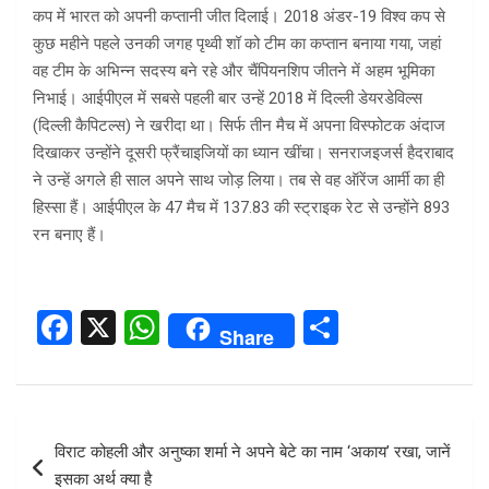
कप में भारत को अपनी कप्तानी जीत दिलाई। 2018 अंडर-19 विश्व कप से
कुछ महीने पहले उनकी जगह पृथ्वी शॉ को टीम का कप्तान बनाया गया, जहां
वह टीम के अभिन्न सदस्य बने रहे और चैंपियनशिप जीतने में अहम भूमिका
निभाई। आईपीएल में सबसे पहली बार उन्हें 2018 में दिल्ली डेयरडेविल्स
(दिल्ली कैपिटल्स) ने खरीदा था। सिर्फ तीन मैच में अपना विस्फोटक अंदाज
दिखाकर उन्होंने दूसरी फ्रैंचाइजियों का ध्यान खींचा। सनराजइजर्स हैदराबाद
ने उन्हें अगले ही साल अपने साथ जोड़ लिया। तब से वह ऑरेंज आर्मी का ही
हिस्सा हैं। आईपीएल के 47 मैच में 137.83 की स्ट्राइक रेट से उन्होंने 893
रन बनाए हैं।
F
X
W
S
Share
a
h
h
ce
at
ar
b
s
e
Post
विराट कोहली और अनुष्का शर्मा ने अपने बेटे का नाम ‘अकाय’ रखा, जानें
o
A
navigation
इसका अर्थ क्‍या है