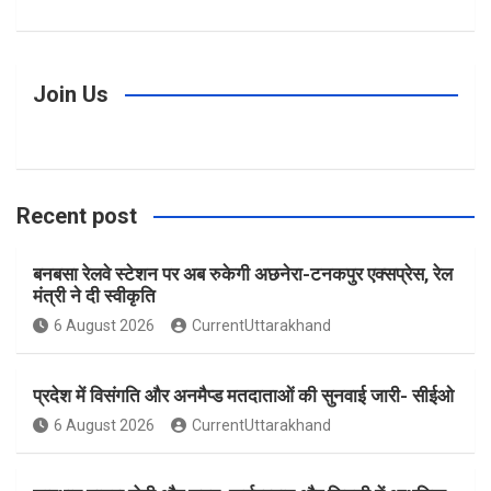
a
n
i
w
o
c
s
n
i
u
Join Us
e
t
t
t
T
Recent post
b
a
e
t
u
बनबसा रेलवे स्टेशन पर अब रुकेगी अछनेरा-टनकपुर एक्सप्रेस, रेल
o
g
r
e
b
मंत्री ने दी स्वीकृति
6 August 2026
CurrentUttarakhand
o
r
e
r
e
प्रदेश में विसंगति और अनमैप्ड मतदाताओं की सुनवाई जारी- सीईओ
k
a
s
6 August 2026
CurrentUttarakhand
m
t