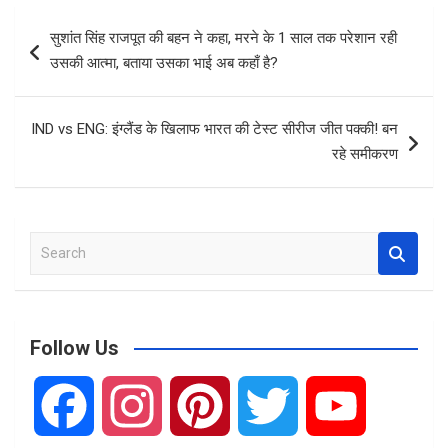
b
s
e
Post
सुशांत सिंह राजपूत की बहन ने कहा, मरने के 1 साल तक परेशान रही
o
A
navigation
उसकी आत्मा, बताया उसका भाई अब कहाँ है?
o
p
k
p
IND vs ENG: इंग्लैंड के खिलाफ भारत की टेस्ट सीरीज जीत पक्की! बन
रहे समीकरण
S
e
a
r
c
Follow Us
h
F
I
P
T
Y