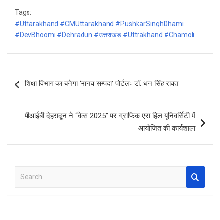
a
h
h
Tags:
ce
at
ar
#Uttarakhand #CMUttarakhand #PushkarSinghDhami
b
s
e
#DevBhoomi #Dehradun #उत्तराखंड #Uttrakhand #Chamoli
o
A
o
p
Post
k
p
शिक्षा विभाग का बनेगा ‘मानव सम्पदा’ पोर्टलः डॉ. धन सिंह रावत
navigation
पीआईबी देहरादून ने “वेव्स 2025” पर ग्राफिक एरा हिल यूनिवर्सिटी में
आयोजित की कार्यशाला
S
e
a
r