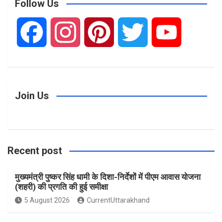
c
Follow Us
h
F
I
P
T
Y
a
n
i
w
o
c
s
n
i
u
Join Us
e
t
t
t
T
Recent post
b
a
e
t
u
मुख्यमंत्री पुष्कर सिंह धामी के दिशा-निर्देशों में पीएम आवास योजना
o
g
r
e
b
(शहरी) की प्रगति की हुई समीक्षा
5 August 2026
CurrentUttarakhand
o
r
e
r
e