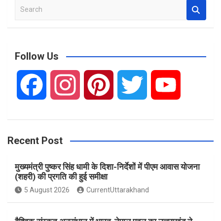
S
e
a
r
c
Follow Us
h
F
I
P
T
Y
a
n
i
w
o
Recent Post
c
s
n
i
u
मुख्यमंत्री पुष्कर सिंह धामी के दिशा-निर्देशों में पीएम आवास योजना
e
t
t
t
T
(शहरी) की प्रगति की हुई समीक्षा
5 August 2026
CurrentUttarakhand
b
a
e
t
u