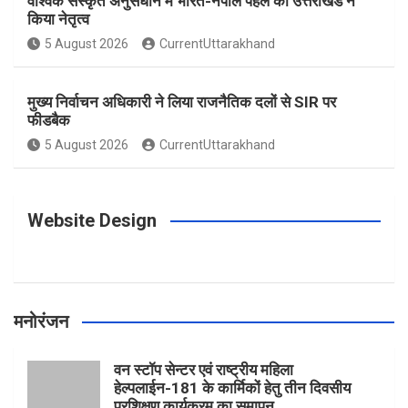
वैश्विक संस्कृत अनुसंधान में भारत-नेपाल पहल का उत्तराखंड ने
किया नेतृत्व
o
g
r
e
b
5 August 2026
CurrentUttarakhand
o
r
e
r
e
मुख्य निर्वाचन अधिकारी ने लिया राजनैतिक दलों से SIR पर
फीडबैक
k
a
s
5 August 2026
CurrentUttarakhand
m
t
Website Design
मनोरंजन
वन स्टॉप सेन्टर एवं राष्ट्रीय महिला
हेल्पलाईन-181 के कार्मिकों हेतु तीन दिवसीय
प्रशिक्षण कार्यक्रम का समापन