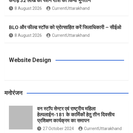
करोड़ 32 लाख की पेंशन राशि का किया भुगतान
o
g
r
e
b
8 August 2026
CurrentUttarakhand
o
r
e
r
e
BLO और फील्ड स्टॉफ को प्रोत्साहित करें जिलाधिकारी – सीईओ
8 August 2026
CurrentUttarakhand
k
a
s
m
t
Website Design
मनोरंजन
वन स्टॉप सेन्टर एवं राष्ट्रीय महिला
हेल्पलाईन-181 के कार्मिकों हेतु तीन दिवसीय
प्रशिक्षण कार्यक्रम का समापन
27 October 2024
CurrentUttarakhand