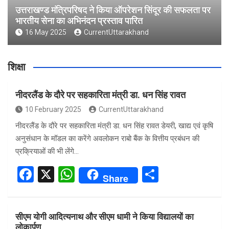
उत्तराखण्ड मंत्रिपरिषद ने किया ऑपरेशन सिंदूर की सफलता पर
भारतीय सेना का अभिनंदन प्रस्ताव पारित
16 May 2025
CurrentUttarakhand
शिक्षा
नीदरलैंड के दौरे पर सहकारिता मंत्री डा. धन सिंह रावत
10 February 2025
CurrentUttarakhand
नीदरलैंड के दौरे पर सहकारिता मंत्री डा. धन सिंह रावत डेयरी, खाद्य एवं कृषि
अनुसंधान के मॉडल का करेंगे अवलोकन राबो बैंक के वित्तीय प्रबंधन की
प्रक्रियाओं की भी लेंगे…
F
X
W
S
Share
a
h
h
ce
at
ar
सीएम योगी आदित्यनाथ और सीएम धामी ने किया विद्यालयों का
b
s
e
लोकार्पण