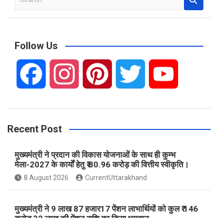
e
a
r
c
Follow Us
h
F
I
P
T
Y
a
n
i
w
o
Recent Post
c
s
n
i
u
मुख्यमंत्री ने प्रदान की विकास योजनाओं के साथ ही कुम्भ
e
t
t
t
T
मेला-2027 के कार्यों हेतु ₹ 80.96 करोड़ की वित्तीय स्वीकृति।
8 August 2026
CurrentUttarakhand
b
a
e
t
u
मुख्यमंत्री ने 9 लाख 87 हजार17 पेंशन लाभार्थियों को कुल ₹ 146