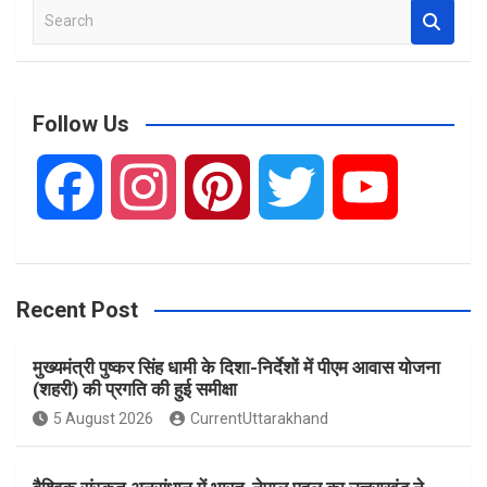
S
e
a
r
c
Follow Us
h
F
I
P
T
Y
a
n
i
w
o
Recent Post
c
s
n
i
u
मुख्यमंत्री पुष्कर सिंह धामी के दिशा-निर्देशों में पीएम आवास योजना
e
t
t
t
T
(शहरी) की प्रगति की हुई समीक्षा
5 August 2026
CurrentUttarakhand
b
a
e
t
u