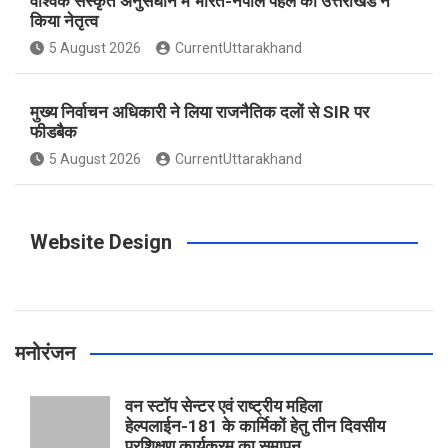
वैश्विक संस्कृत अनुसंधान में भारत-नेपाल पहल का उत्तराखंड ने
किया नेतृत्व
o
g
r
e
b
5 August 2026
CurrentUttarakhand
o
r
e
r
e
मुख्य निर्वाचन अधिकारी ने लिया राजनैतिक दलों से SIR पर
फीडबैक
k
a
s
5 August 2026
CurrentUttarakhand
m
t
Website Design
मनोरंजन
वन स्टॉप सेन्टर एवं राष्ट्रीय महिला
हेल्पलाईन-181 के कार्मिकों हेतु तीन दिवसीय
प्रशिक्षण कार्यक्रम का समापन