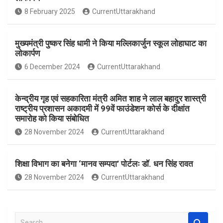
o
A
8 February 2025
CurrentUttarakhand
o
p
k
p
मुख्यमंत्री पुष्कर सिंह धामी ने किया मल्लिकार्जुन स्कूल लोहाघाट का
लोकार्पण
6 December 2024
CurrentUttarakhand
केन्द्रीय गृह एवं सहकारिता मंत्री अमित शाह ने लाल बहादुर शास्त्री
राष्ट्रीय प्रशासन अकादमी में 99वें फाउंडेशन कोर्स के दीक्षांत
समारोह को किया संबोधित
28 November 2024
CurrentUttarakhand
शिक्षा विभाग का बनेगा ‘मानव सम्पदा’ पोर्टलः डॉ. धन सिंह रावत
28 November 2024
CurrentUttarakhand
S