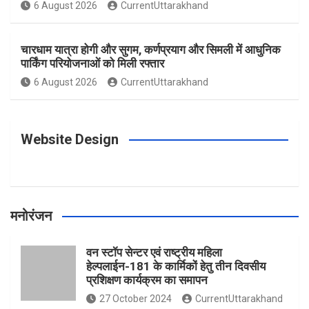
o
g
r
e
b
6 August 2026
CurrentUttarakhand
o
r
e
r
e
चारधाम यात्रा होगी और सुगम, कर्णप्रयाग और सिमली में आधुनिक
पार्किंग परियोजनाओं को मिली रफ्तार
6 August 2026
CurrentUttarakhand
k
a
s
m
t
Website Design
मनोरंजन
वन स्टॉप सेन्टर एवं राष्ट्रीय महिला
हेल्पलाईन-181 के कार्मिकों हेतु तीन दिवसीय
प्रशिक्षण कार्यक्रम का समापन
27 October 2024
CurrentUttarakhand