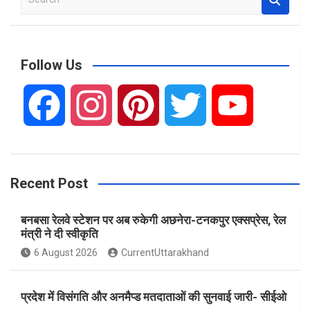
e
a
r
c
Follow Us
h
F
I
P
T
Y
a
n
i
w
o
Recent Post
c
s
n
i
u
बनबसा रेलवे स्टेशन पर अब रुकेगी अछनेरा-टनकपुर एक्सप्रेस, रेल
e
t
t
t
T
मंत्री ने दी स्वीकृति
6 August 2026
CurrentUttarakhand
b
a
e
t
u
प्रदेश में विसंगति और अनमैप्ड मतदाताओं की सुनवाई जारी- सीईओ