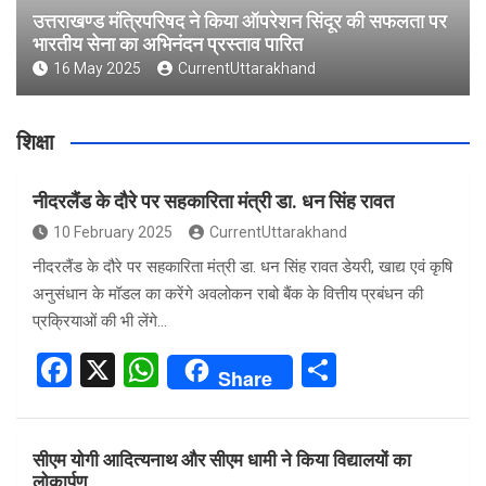
उत्तराखण्ड मंत्रिपरिषद ने किया ऑपरेशन सिंदूर की सफलता पर
भारतीय सेना का अभिनंदन प्रस्ताव पारित
16 May 2025
CurrentUttarakhand
शिक्षा
नीदरलैंड के दौरे पर सहकारिता मंत्री डा. धन सिंह रावत
10 February 2025
CurrentUttarakhand
नीदरलैंड के दौरे पर सहकारिता मंत्री डा. धन सिंह रावत डेयरी, खाद्य एवं कृषि
अनुसंधान के मॉडल का करेंगे अवलोकन राबो बैंक के वित्तीय प्रबंधन की
प्रक्रियाओं की भी लेंगे…
F
X
W
S
Share
a
h
h
ce
at
ar
सीएम योगी आदित्यनाथ और सीएम धामी ने किया विद्यालयों का
b
s
e
लोकार्पण