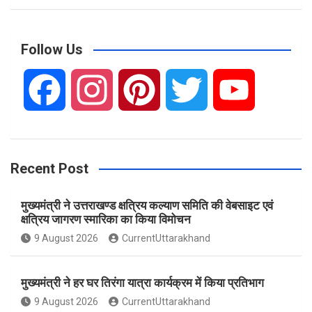
a
r
c
Follow Us
h
F
I
P
T
Y
a
n
i
w
o
Recent Post
c
s
n
i
u
मुख्यमंत्री ने उत्तराखण्ड क्षत्रिय कल्याण समिति की वेबसाइट एवं
e
t
t
t
T
क्षत्रिय जागरण स्मारिका का किया विमोचन
9 August 2026
CurrentUttarakhand
b
a
e
t
u
मुख्यमंत्री ने हर घर तिरंगा यात्रा कार्यक्रम में किया प्रतिभाग
o
g
r
e
b
9 August 2026
CurrentUttarakhand