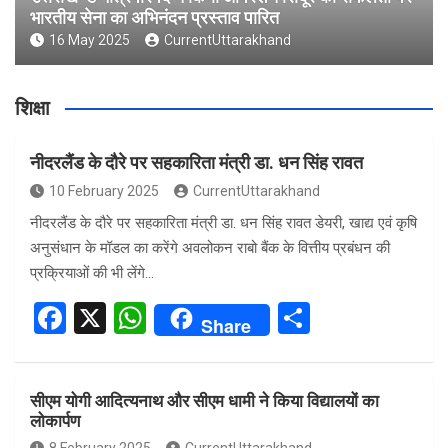
भारतीय सेना का अभिनंदन प्रस्ताव पारित
16 May 2025
CurrentUttarakhand
शिक्षा
नीदरलैंड के दौरे पर सहकारिता मंत्री डा. धन सिंह रावत
10 February 2025
CurrentUttarakhand
नीदरलैंड के दौरे पर सहकारिता मंत्री डा. धन सिंह रावत डेयरी, खाद्य एवं कृषि
अनुसंधान के मॉडल का करेंगे अवलोकन राबो बैंक के वित्तीय प्रबंधन की
प्रक्रियाओं की भी लेंगे…
F
X
W
S
Share
a
h
h
ce
at
ar
सीएम योगी आदित्यनाथ और सीएम धामी ने किया विद्यालयों का
b
s
e
लोकार्पण
o
A