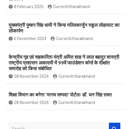
o
A
8 February 2025
CurrentUttarakhand
o
p
k
p
मुख्यमंत्री पुष्कर सिंह धामी ने किया मल्लिकार्जुन स्कूल लोहाघाट का
लोकार्पण
6 December 2024
CurrentUttarakhand
केन्द्रीय गृह एवं सहकारिता मंत्री अमित शाह ने लाल बहादुर शास्त्री
राष्ट्रीय प्रशासन अकादमी में 99वें फाउंडेशन कोर्स के दीक्षांत
समारोह को किया संबोधित
28 November 2024
CurrentUttarakhand
शिक्षा विभाग का बनेगा ‘मानव सम्पदा’ पोर्टलः डॉ. धन सिंह रावत
28 November 2024
CurrentUttarakhand
S