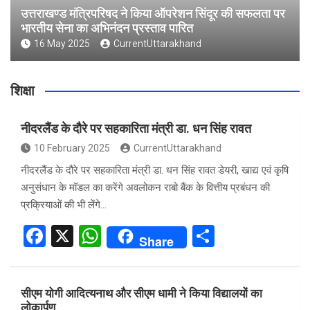
उत्तराखण्ड मंत्रिपरिषद ने किया ऑपरेशन सिंदूर की सफलता पर
भारतीय सेना का अभिनंदन प्रस्ताव पारित
16 May 2025
CurrentUttarakhand
शिक्षा
नीदरलैंड के दौरे पर सहकारिता मंत्री डा. धन सिंह रावत
10 February 2025
CurrentUttarakhand
नीदरलैंड के दौरे पर सहकारिता मंत्री डा. धन सिंह रावत डेयरी, खाद्य एवं कृषि
अनुसंधान के मॉडल का करेंगे अवलोकन राबो बैंक के वित्तीय प्रबंधन की
प्रक्रियाओं की भी लेंगे…
F
X
W
S
Share
a
h
h
ce
at
ar
सीएम योगी आदित्यनाथ और सीएम धामी ने किया विद्यालयों का
b
s
e
लोकार्पण