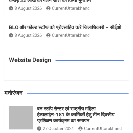
करोड़ 32 लाख की पेंशन राशि का किया भुगतान
o
g
r
e
b
8 August 2026
CurrentUttarakhand
o
r
e
r
e
BLO और फील्ड स्टॉफ को प्रोत्साहित करें जिलाधिकारी – सीईओ
8 August 2026
CurrentUttarakhand
k
a
s
m
t
Website Design
मनोरंजन
वन स्टॉप सेन्टर एवं राष्ट्रीय महिला
हेल्पलाईन-181 के कार्मिकों हेतु तीन दिवसीय
प्रशिक्षण कार्यक्रम का समापन
27 October 2024
CurrentUttarakhand