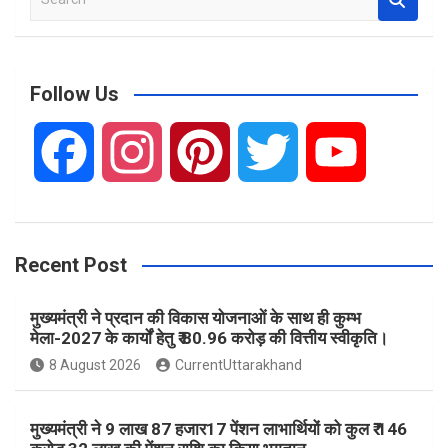
e
a
r
c
Follow Us
h
F
I
P
T
Y
a
n
i
w
o
Recent Post
c
s
n
i
u
मुख्यमंत्री ने प्रदान की विकास योजनाओं के साथ ही कुम्भ
e
t
t
t
T
मेला-2027 के कार्यों हेतु ₹ 80.96 करोड़ की वित्तीय स्वीकृति।
8 August 2026
CurrentUttarakhand
b
a
e
t
u
मुख्यमंत्री ने 9 लाख 87 हजार17 पेंशन लाभार्थियों को कुल ₹ 146