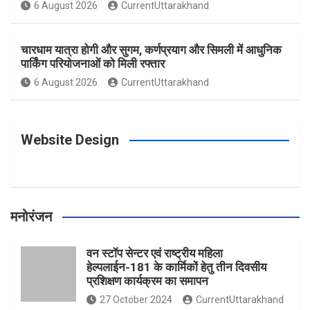
o
g
r
e
b
6 August 2026
CurrentUttarakhand
o
r
e
r
e
चारधाम यात्रा होगी और सुगम, कर्णप्रयाग और सिमली में आधुनिक
पार्किंग परियोजनाओं को मिली रफ्तार
6 August 2026
CurrentUttarakhand
k
a
s
m
t
Website Design
मनोरंजन
वन स्टॉप सेन्टर एवं राष्ट्रीय महिला
हेल्पलाईन-181 के कार्मिकों हेतु तीन दिवसीय
प्रशिक्षण कार्यक्रम का समापन
27 October 2024
CurrentUttarakhand