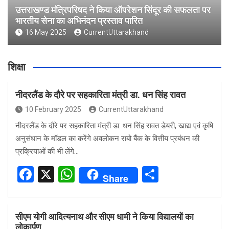
उत्तराखण्ड मंत्रिपरिषद ने किया ऑपरेशन सिंदूर की सफलता पर
भारतीय सेना का अभिनंदन प्रस्ताव पारित
16 May 2025
CurrentUttarakhand
शिक्षा
नीदरलैंड के दौरे पर सहकारिता मंत्री डा. धन सिंह रावत
10 February 2025
CurrentUttarakhand
नीदरलैंड के दौरे पर सहकारिता मंत्री डा. धन सिंह रावत डेयरी, खाद्य एवं कृषि
अनुसंधान के मॉडल का करेंगे अवलोकन राबो बैंक के वित्तीय प्रबंधन की
प्रक्रियाओं की भी लेंगे…
F
X
W
S
Share
a
h
h
ce
at
ar
सीएम योगी आदित्यनाथ और सीएम धामी ने किया विद्यालयों का
b
s
e
लोकार्पण