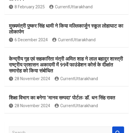
o
A
8 February 2025
CurrentUttarakhand
o
p
k
p
मुख्यमंत्री पुष्कर सिंह धामी ने किया मल्लिकार्जुन स्कूल लोहाघाट का
लोकार्पण
6 December 2024
CurrentUttarakhand
केन्द्रीय गृह एवं सहकारिता मंत्री अमित शाह ने लाल बहादुर शास्त्री
राष्ट्रीय प्रशासन अकादमी में 99वें फाउंडेशन कोर्स के दीक्षांत
समारोह को किया संबोधित
28 November 2024
CurrentUttarakhand
शिक्षा विभाग का बनेगा ‘मानव सम्पदा’ पोर्टलः डॉ. धन सिंह रावत
28 November 2024
CurrentUttarakhand
S