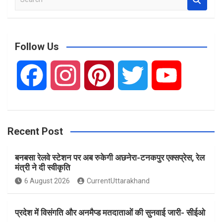
e
a
r
c
Follow Us
h
F
I
P
T
Y
a
n
i
w
o
Recent Post
c
s
n
i
u
बनबसा रेलवे स्टेशन पर अब रुकेगी अछनेरा-टनकपुर एक्सप्रेस, रेल
e
t
t
t
T
मंत्री ने दी स्वीकृति
6 August 2026
CurrentUttarakhand
b
a
e
t
u
प्रदेश में विसंगति और अनमैप्ड मतदाताओं की सुनवाई जारी- सीईओ