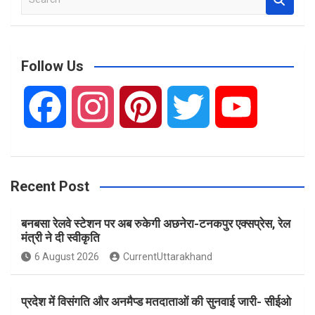
e
a
r
c
Follow Us
h
F
I
P
T
Y
a
n
i
w
o
Recent Post
c
s
n
i
u
बनबसा रेलवे स्टेशन पर अब रुकेगी अछनेरा-टनकपुर एक्सप्रेस, रेल
e
t
t
t
T
मंत्री ने दी स्वीकृति
6 August 2026
CurrentUttarakhand
b
a
e
t
u
प्रदेश में विसंगति और अनमैप्ड मतदाताओं की सुनवाई जारी- सीईओ