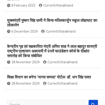
o
A
8 February 2025
CurrentUttarakhand
o
p
k
p
मुख्यमंत्री पुष्कर सिंह धामी ने किया मल्लिकार्जुन स्कूल लोहाघाट का
लोकार्पण
6 December 2024
CurrentUttarakhand
केन्द्रीय गृह एवं सहकारिता मंत्री अमित शाह ने लाल बहादुर शास्त्री
राष्ट्रीय प्रशासन अकादमी में 99वें फाउंडेशन कोर्स के दीक्षांत
समारोह को किया संबोधित
28 November 2024
CurrentUttarakhand
शिक्षा विभाग का बनेगा ‘मानव सम्पदा’ पोर्टलः डॉ. धन सिंह रावत
28 November 2024
CurrentUttarakhand
S