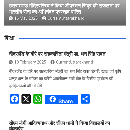
उत्तराखण्ड मंत्रिपरिषद ने किया ऑपरेशन सिंदूर की सफलता पर
भारतीय सेना का अभिनंदन प्रस्ताव पारित
16 May 2025
CurrentUttarakhand
शिक्षा
नीदरलैंड के दौरे पर सहकारिता मंत्री डा. धन सिंह रावत
10 February 2025
CurrentUttarakhand
नीदरलैंड के दौरे पर सहकारिता मंत्री डा. धन सिंह रावत डेयरी, खाद्य एवं कृषि
अनुसंधान के मॉडल का करेंगे अवलोकन राबो बैंक के वित्तीय प्रबंधन की
प्रक्रियाओं की भी लेंगे…
F
X
W
S
Share
a
h
h
ce
at
ar
सीएम योगी आदित्यनाथ और सीएम धामी ने किया विद्यालयों का
b
s
e
लोकार्पण