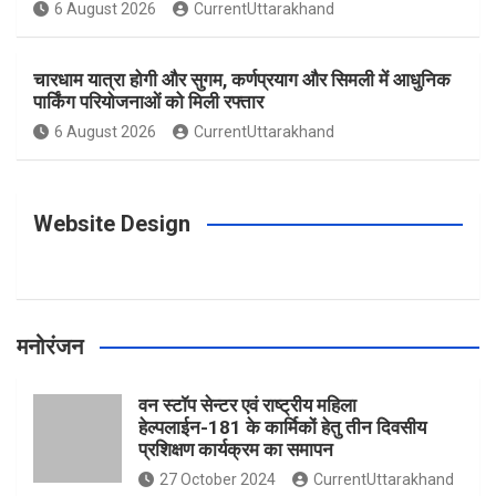
o
g
r
e
b
6 August 2026
CurrentUttarakhand
o
r
e
r
e
चारधाम यात्रा होगी और सुगम, कर्णप्रयाग और सिमली में आधुनिक
पार्किंग परियोजनाओं को मिली रफ्तार
6 August 2026
CurrentUttarakhand
k
a
s
m
t
Website Design
मनोरंजन
वन स्टॉप सेन्टर एवं राष्ट्रीय महिला
हेल्पलाईन-181 के कार्मिकों हेतु तीन दिवसीय
प्रशिक्षण कार्यक्रम का समापन
27 October 2024
CurrentUttarakhand