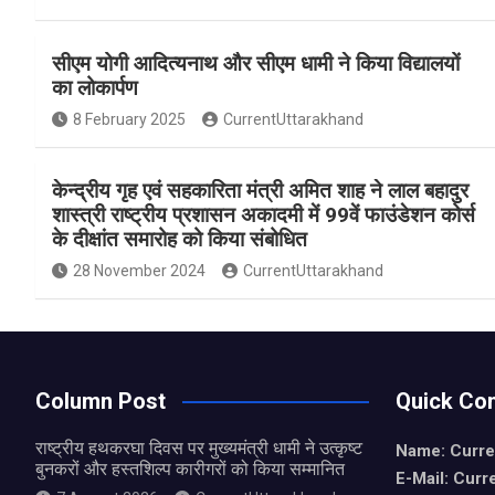
a
h
h
ce
at
ar
सीएम योगी आदित्यनाथ और सीएम धामी ने किया विद्यालयों
b
s
e
का लोकार्पण
o
A
8 February 2025
CurrentUttarakhand
o
p
k
p
केन्द्रीय गृह एवं सहकारिता मंत्री अमित शाह ने लाल बहादुर
शास्त्री राष्ट्रीय प्रशासन अकादमी में 99वें फाउंडेशन कोर्स
के दीक्षांत समारोह को किया संबोधित
28 November 2024
CurrentUttarakhand
Column Post
Quick Con
राष्ट्रीय हथकरघा दिवस पर मुख्यमंत्री धामी ने उत्कृष्ट
Name: Curre
बुनकरों और हस्तशिल्प कारीगरों को किया सम्मानित
E-Mail: Curr