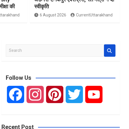
मीक्षा की
स्वीकृति
ttarakhand
6 August 2026
CurrentUttarakhand
S
e
a
r
c
Follow Us
h
F
I
P
T
Y
a
n
i
w
o
Recent Post
c
s
n
i
u