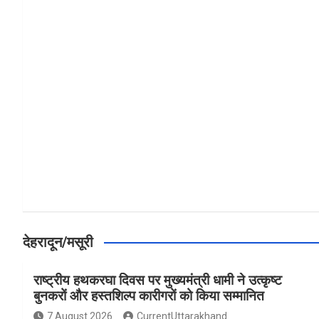
a
h
h
ce
at
ar
b
s
e
o
A
o
p
k
p
देहरादून/मसूरी
राष्ट्रीय हथकरघा दिवस पर मुख्यमंत्री धामी ने उत्कृष्ट
बुनकरों और हस्तशिल्प कारीगरों को किया सम्मानित
7 August 2026
CurrentUttarakhand