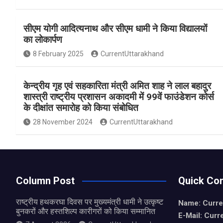
a
h
h
ce
at
ar
सीएम योगी आदित्यनाथ और सीएम धामी ने किया विद्यालयों
b
s
e
का लोकार्पण
o
A
8 February 2025
CurrentUttarakhand
o
p
k
p
केन्द्रीय गृह एवं सहकारिता मंत्री अमित शाह ने लाल बहादुर
शास्त्री राष्ट्रीय प्रशासन अकादमी में 99वें फाउंडेशन कोर्स
के दीक्षांत समारोह को किया संबोधित
28 November 2024
CurrentUttarakhand
Column Post
Quick Con
राष्ट्रीय हथकरघा दिवस पर मुख्यमंत्री धामी ने उत्कृष्ट
Name: Curre
बुनकरों और हस्तशिल्प कारीगरों को किया सम्मानित
E-Mail: Curr