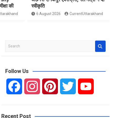
मीक्षा की
स्वीकृति
ttarakhand
6 August 2026
CurrentUttarakhand
S
e
a
r
c
Follow Us
h
F
I
P
T
Y
a
n
i
w
o
Recent Post
c
s
n
i
u