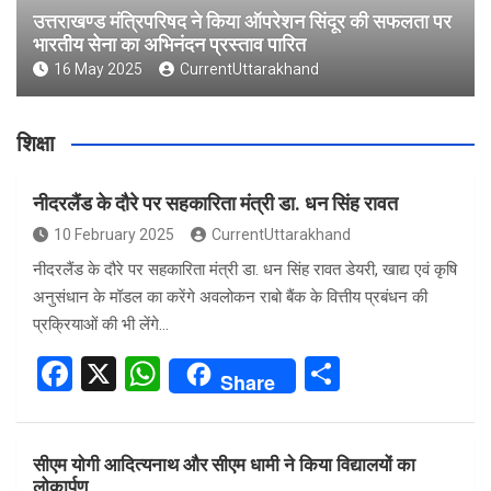
उत्तराखण्ड मंत्रिपरिषद ने किया ऑपरेशन सिंदूर की सफलता पर
भारतीय सेना का अभिनंदन प्रस्ताव पारित
16 May 2025
CurrentUttarakhand
शिक्षा
नीदरलैंड के दौरे पर सहकारिता मंत्री डा. धन सिंह रावत
10 February 2025
CurrentUttarakhand
नीदरलैंड के दौरे पर सहकारिता मंत्री डा. धन सिंह रावत डेयरी, खाद्य एवं कृषि
अनुसंधान के मॉडल का करेंगे अवलोकन राबो बैंक के वित्तीय प्रबंधन की
प्रक्रियाओं की भी लेंगे…
F
X
W
S
Share
a
h
h
ce
at
ar
सीएम योगी आदित्यनाथ और सीएम धामी ने किया विद्यालयों का
b
s
e
लोकार्पण