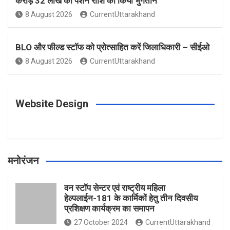
करोड़ 32 लाख की पेंशन राशि का किया भुगतान
o
g
r
e
b
8 August 2026
CurrentUttarakhand
o
r
e
r
e
BLO और फील्ड स्टॉफ को प्रोत्साहित करें जिलाधिकारी – सीईओ
8 August 2026
CurrentUttarakhand
k
a
s
m
t
Website Design
मनोरंजन
वन स्टॉप सेन्टर एवं राष्ट्रीय महिला
हेल्पलाईन-181 के कार्मिकों हेतु तीन दिवसीय
प्रशिक्षण कार्यक्रम का समापन
27 October 2024
CurrentUttarakhand