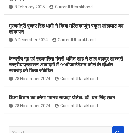
o
A
8 February 2025
CurrentUttarakhand
o
p
k
p
मुख्यमंत्री पुष्कर सिंह धामी ने किया मल्लिकार्जुन स्कूल लोहाघाट का
लोकार्पण
6 December 2024
CurrentUttarakhand
केन्द्रीय गृह एवं सहकारिता मंत्री अमित शाह ने लाल बहादुर शास्त्री
राष्ट्रीय प्रशासन अकादमी में 99वें फाउंडेशन कोर्स के दीक्षांत
समारोह को किया संबोधित
28 November 2024
CurrentUttarakhand
शिक्षा विभाग का बनेगा ‘मानव सम्पदा’ पोर्टलः डॉ. धन सिंह रावत
28 November 2024
CurrentUttarakhand
S