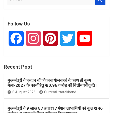
e
a
r
c
Follow Us
h
F
I
P
T
Y
a
n
i
w
o
Recent Post
c
s
n
i
u
मुख्यमंत्री ने प्रदान की विकास योजनाओं के साथ ही कुम्भ
e
t
t
t
T
मेला-2027 के कार्यों हेतु ₹ 80.96 करोड़ की वित्तीय स्वीकृति।
8 August 2026
CurrentUttarakhand
b
a
e
t
u
मुख्यमंत्री ने 9 लाख 87 हजार17 पेंशन लाभार्थियों को कुल ₹ 146