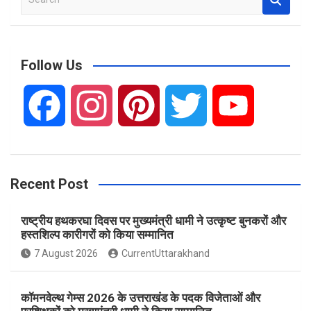
e
a
r
c
Follow Us
h
F
I
P
T
Y
a
n
i
w
o
Recent Post
c
s
n
i
u
राष्ट्रीय हथकरघा दिवस पर मुख्यमंत्री धामी ने उत्कृष्ट बुनकरों और
e
t
t
t
T
हस्तशिल्प कारीगरों को किया सम्मानित
7 August 2026
CurrentUttarakhand
b
a
e
t
u
कॉमनवेल्थ गेम्स 2026 के उत्तराखंड के पदक विजेताओं और