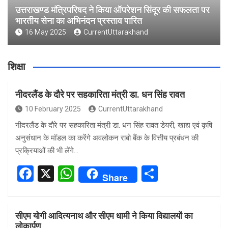
उत्तराखण्ड मंत्रिपरिषद ने किया ऑपरेशन सिंदूर की सफलता पर
भारतीय सेना का अभिनंदन प्रस्ताव पारित
16 May 2025
CurrentUttarakhand
शिक्षा
नीदरलैंड के दौरे पर सहकारिता मंत्री डा. धन सिंह रावत
10 February 2025
CurrentUttarakhand
नीदरलैंड के दौरे पर सहकारिता मंत्री डा. धन सिंह रावत डेयरी, खाद्य एवं कृषि
अनुसंधान के मॉडल का करेंगे अवलोकन राबो बैंक के वित्तीय प्रबंधन की
प्रक्रियाओं की भी लेंगे…
F
X
W
S
Share
a
h
h
ce
at
ar
सीएम योगी आदित्यनाथ और सीएम धामी ने किया विद्यालयों का
b
s
e
लोकार्पण