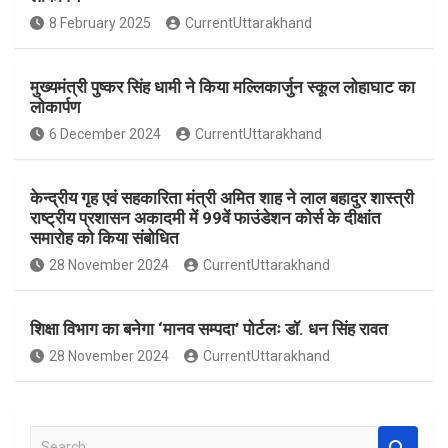
o
A
8 February 2025
CurrentUttarakhand
o
p
k
p
मुख्यमंत्री पुष्कर सिंह धामी ने किया मल्लिकार्जुन स्कूल लोहाघाट का
लोकार्पण
6 December 2024
CurrentUttarakhand
केन्द्रीय गृह एवं सहकारिता मंत्री अमित शाह ने लाल बहादुर शास्त्री
राष्ट्रीय प्रशासन अकादमी में 99वें फाउंडेशन कोर्स के दीक्षांत
समारोह को किया संबोधित
28 November 2024
CurrentUttarakhand
शिक्षा विभाग का बनेगा ‘मानव सम्पदा’ पोर्टलः डॉ. धन सिंह रावत
28 November 2024
CurrentUttarakhand
S