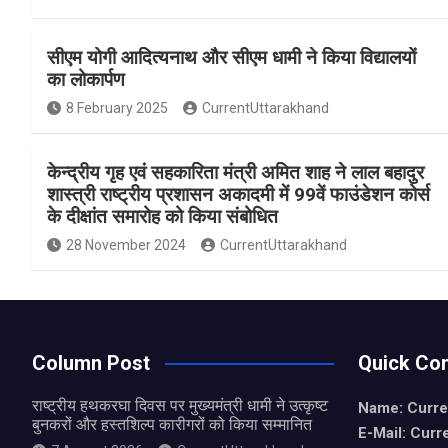
a
h
h
ce
at
ar
सीएम योगी आदित्यनाथ और सीएम धामी ने किया विद्यालयों
b
s
e
का लोकार्पण
o
A
8 February 2025
CurrentUttarakhand
o
p
k
p
केन्द्रीय गृह एवं सहकारिता मंत्री अमित शाह ने लाल बहादुर
शास्त्री राष्ट्रीय प्रशासन अकादमी में 99वें फाउंडेशन कोर्स
के दीक्षांत समारोह को किया संबोधित
28 November 2024
CurrentUttarakhand
Column Post
Quick Con
राष्ट्रीय हथकरघा दिवस पर मुख्यमंत्री धामी ने उत्कृष्ट
Name: Curre
बुनकरों और हस्तशिल्प कारीगरों को किया सम्मानित
E-Mail: Curr