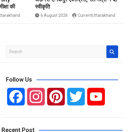
मीक्षा की
स्वीकृति
ttarakhand
6 August 2026
CurrentUttarakhand
S
e
a
r
c
Follow Us
h
F
I
P
T
Y
a
n
i
w
o
Recent Post
c
s
n
i
u