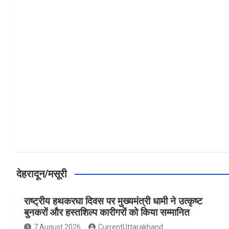
a
h
h
ce
at
ar
b
s
e
o
A
o
p
k
p
देहरादून/मसूरी
राष्ट्रीय हथकरघा दिवस पर मुख्यमंत्री धामी ने उत्कृष्ट
बुनकरों और हस्तशिल्प कारीगरों को किया सम्मानित
7 August 2026
CurrentUttarakhand