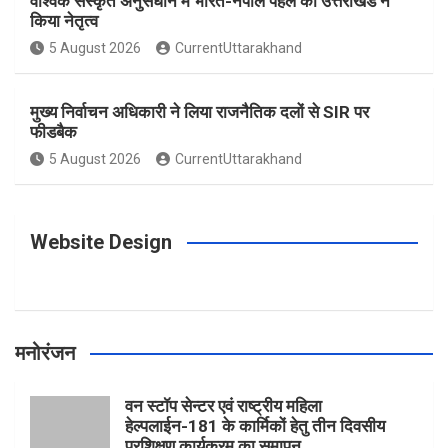
वैश्विक संस्कृत अनुसंधान में भारत-नेपाल पहल का उत्तराखंड ने
किया नेतृत्व
o
g
r
e
b
5 August 2026
CurrentUttarakhand
o
r
e
r
e
मुख्य निर्वाचन अधिकारी ने लिया राजनैतिक दलों से SIR पर
फीडबैक
k
a
s
5 August 2026
CurrentUttarakhand
m
t
Website Design
मनोरंजन
वन स्टॉप सेन्टर एवं राष्ट्रीय महिला
हेल्पलाईन-181 के कार्मिकों हेतु तीन दिवसीय
प्रशिक्षण कार्यक्रम का समापन