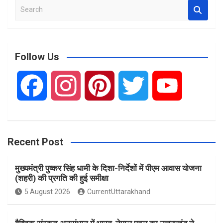
S
e
a
r
c
Follow Us
h
F
I
P
T
Y
a
n
i
w
o
Recent Post
c
s
n
i
u
मुख्यमंत्री पुष्कर सिंह धामी के दिशा-निर्देशों में पीएम आवास योजना
e
t
t
t
T
(शहरी) की प्रगति की हुई समीक्षा
5 August 2026
CurrentUttarakhand
b
a
e
t
u