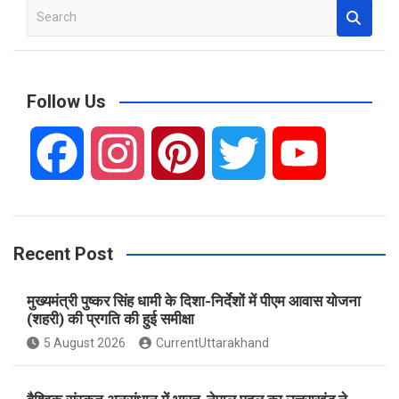
S
e
a
r
c
Follow Us
h
F
I
P
T
Y
a
n
i
w
o
Recent Post
c
s
n
i
u
मुख्यमंत्री पुष्कर सिंह धामी के दिशा-निर्देशों में पीएम आवास योजना
e
t
t
t
T
(शहरी) की प्रगति की हुई समीक्षा
5 August 2026
CurrentUttarakhand
b
a
e
t
u