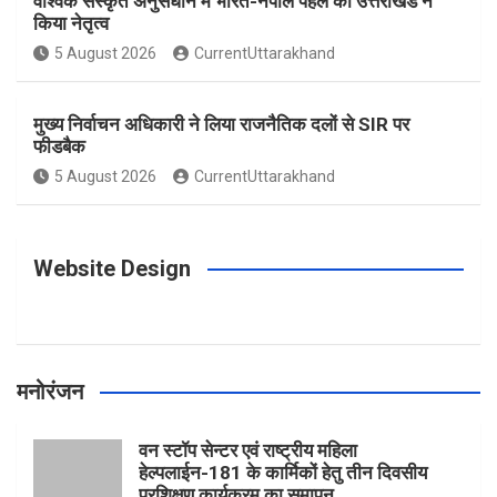
वैश्विक संस्कृत अनुसंधान में भारत-नेपाल पहल का उत्तराखंड ने
किया नेतृत्व
o
g
r
e
b
5 August 2026
CurrentUttarakhand
o
r
e
r
e
मुख्य निर्वाचन अधिकारी ने लिया राजनैतिक दलों से SIR पर
फीडबैक
k
a
s
5 August 2026
CurrentUttarakhand
m
t
Website Design
मनोरंजन
वन स्टॉप सेन्टर एवं राष्ट्रीय महिला
हेल्पलाईन-181 के कार्मिकों हेतु तीन दिवसीय
प्रशिक्षण कार्यक्रम का समापन