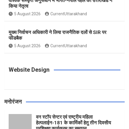
वैश्विक संस्कृत अनुसंधान में भारत-नेपाल पहल का उत्तराखंड ने
किया नेतृत्व
o
g
r
e
b
5 August 2026
CurrentUttarakhand
o
r
e
r
e
मुख्य निर्वाचन अधिकारी ने लिया राजनैतिक दलों से SIR पर
फीडबैक
k
a
s
5 August 2026
CurrentUttarakhand
m
t
Website Design
मनोरंजन
वन स्टॉप सेन्टर एवं राष्ट्रीय महिला
हेल्पलाईन-181 के कार्मिकों हेतु तीन दिवसीय
प्रशिक्षण कार्यक्रम का समापन