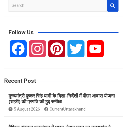
S
e
a
r
c
Follow Us
h
F
I
P
T
Y
a
n
i
w
o
Recent Post
c
s
n
i
u
मुख्यमंत्री पुष्कर सिंह धामी के दिशा-निर्देशों में पीएम आवास योजना
e
t
t
t
T
(शहरी) की प्रगति की हुई समीक्षा
5 August 2026
CurrentUttarakhand
b
a
e
t
u