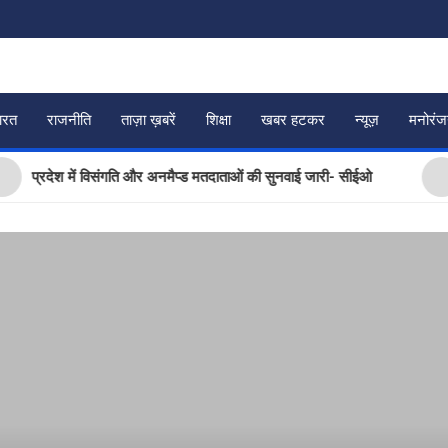
ारत
राजनीति
ताज़ा ख़बरें
शिक्षा
खबर हटकर
न्यूज़
मनोरं
रदेश में विसंगति और अनमैप्ड मतदाताओं की सुनवाई जारी- सीईओ
चारध