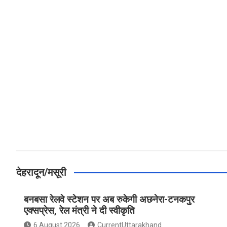
a
h
h
ce
at
ar
b
s
e
o
A
o
p
k
p
देहरादून/मसूरी
बनबसा रेलवे स्टेशन पर अब रुकेगी अछनेरा-टनकपुर
एक्सप्रेस, रेल मंत्री ने दी स्वीकृति
6 August 2026
CurrentUttarakhand