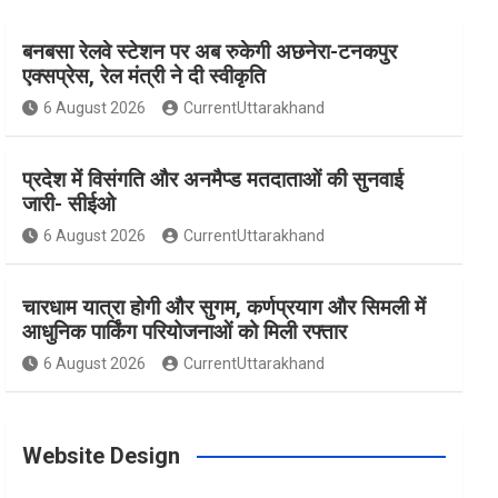
बनबसा रेलवे स्टेशन पर अब रुकेगी अछनेरा-टनकपुर
e
t
t
t
T
एक्सप्रेस, रेल मंत्री ने दी स्वीकृति
6 August 2026
CurrentUttarakhand
b
a
e
t
u
प्रदेश में विसंगति और अनमैप्ड मतदाताओं की सुनवाई
o
g
r
e
b
जारी- सीईओ
6 August 2026
CurrentUttarakhand
o
r
e
r
e
चारधाम यात्रा होगी और सुगम, कर्णप्रयाग और सिमली में
आधुनिक पार्किंग परियोजनाओं को मिली रफ्तार
k
a
s
6 August 2026
CurrentUttarakhand
m
t
Website Design