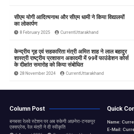
a
h
h
ce
at
ar
सीएम योगी आदित्यनाथ और सीएम धामी ने किया विद्यालयों
b
s
e
का लोकार्पण
o
A
8 February 2025
CurrentUttarakhand
o
p
k
p
केन्द्रीय गृह एवं सहकारिता मंत्री अमित शाह ने लाल बहादुर
शास्त्री राष्ट्रीय प्रशासन अकादमी में 99वें फाउंडेशन कोर्स
के दीक्षांत समारोह को किया संबोधित
28 November 2024
CurrentUttarakhand
Column Post
Quick Con
बनबसा रेलवे स्टेशन पर अब रुकेगी अछनेरा-टनकपुर
Name: Curre
एक्सप्रेस, रेल मंत्री ने दी स्वीकृति
E-Mail: Curr