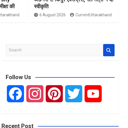
मीक्षा की
स्वीकृति
ttarakhand
6 August 2026
CurrentUttarakhand
S
e
a
r
c
Follow Us
h
F
I
P
T
Y
a
n
i
w
o
Recent Post
c
s
n
i
u