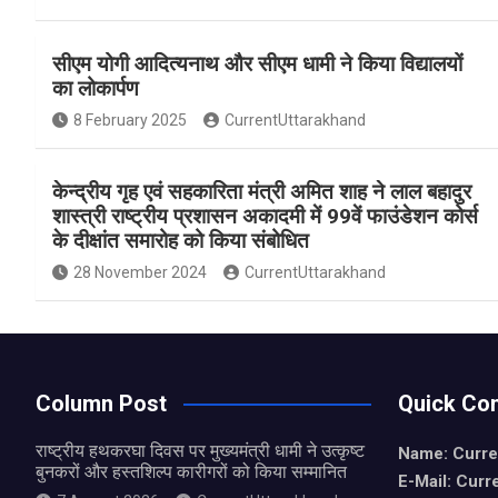
a
h
h
ce
at
ar
सीएम योगी आदित्यनाथ और सीएम धामी ने किया विद्यालयों
b
s
e
का लोकार्पण
o
A
8 February 2025
CurrentUttarakhand
o
p
k
p
केन्द्रीय गृह एवं सहकारिता मंत्री अमित शाह ने लाल बहादुर
शास्त्री राष्ट्रीय प्रशासन अकादमी में 99वें फाउंडेशन कोर्स
के दीक्षांत समारोह को किया संबोधित
28 November 2024
CurrentUttarakhand
Column Post
Quick Con
राष्ट्रीय हथकरघा दिवस पर मुख्यमंत्री धामी ने उत्कृष्ट
Name: Curre
बुनकरों और हस्तशिल्प कारीगरों को किया सम्मानित
E-Mail: Curr