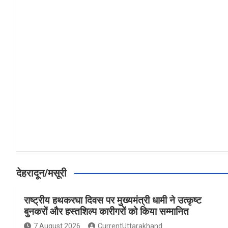
a
h
h
ce
at
ar
b
s
e
o
A
o
p
k
p
देहरादून/मसूरी
राष्ट्रीय हथकरघा दिवस पर मुख्यमंत्री धामी ने उत्कृष्ट
बुनकरों और हस्तशिल्प कारीगरों को किया सम्मानित
7 August 2026
CurrentUttarakhand