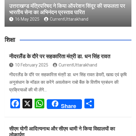
उत्तराखण्ड मंत्रिपरिषद ने किया ऑपरेशन सिंदूर की सफलता पर
भारतीय सेना का अभिनंदन प्रस्ताव पारित
16 May 2025
CurrentUttarakhand
शिक्षा
नीदरलैंड के दौरे पर सहकारिता मंत्री डा. धन सिंह रावत
10 February 2025
CurrentUttarakhand
नीदरलैंड के दौरे पर सहकारिता मंत्री डा. धन सिंह रावत डेयरी, खाद्य एवं कृषि
अनुसंधान के मॉडल का करेंगे अवलोकन राबो बैंक के वित्तीय प्रबंधन की
प्रक्रियाओं की भी लेंगे…
F
X
W
S
Share
a
h
h
ce
at
ar
सीएम योगी आदित्यनाथ और सीएम धामी ने किया विद्यालयों का
b
s
e
लोकार्पण