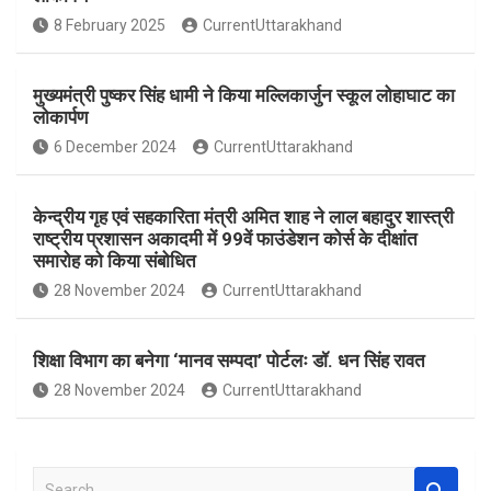
o
A
8 February 2025
CurrentUttarakhand
o
p
k
p
मुख्यमंत्री पुष्कर सिंह धामी ने किया मल्लिकार्जुन स्कूल लोहाघाट का
लोकार्पण
6 December 2024
CurrentUttarakhand
केन्द्रीय गृह एवं सहकारिता मंत्री अमित शाह ने लाल बहादुर शास्त्री
राष्ट्रीय प्रशासन अकादमी में 99वें फाउंडेशन कोर्स के दीक्षांत
समारोह को किया संबोधित
28 November 2024
CurrentUttarakhand
शिक्षा विभाग का बनेगा ‘मानव सम्पदा’ पोर्टलः डॉ. धन सिंह रावत
28 November 2024
CurrentUttarakhand
S