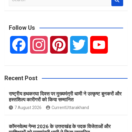
e
a
r
c
Follow Us
h
F
I
P
T
Y
a
n
i
w
o
Recent Post
c
s
n
i
u
राष्ट्रीय हथकरघा दिवस पर मुख्यमंत्री धामी ने उत्कृष्ट बुनकरों और
e
t
t
t
T
हस्तशिल्प कारीगरों को किया सम्मानित
7 August 2026
CurrentUttarakhand
b
a
e
t
u
कॉमनवेल्थ गेम्स 2026 के उत्तराखंड के पदक विजेताओं और