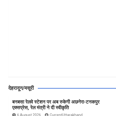
a
h
h
ce
at
ar
b
s
e
o
A
o
p
k
p
देहरादून/मसूरी
बनबसा रेलवे स्टेशन पर अब रुकेगी अछनेरा-टनकपुर
एक्सप्रेस, रेल मंत्री ने दी स्वीकृति
6 August 2026
CurrentUttarakhand