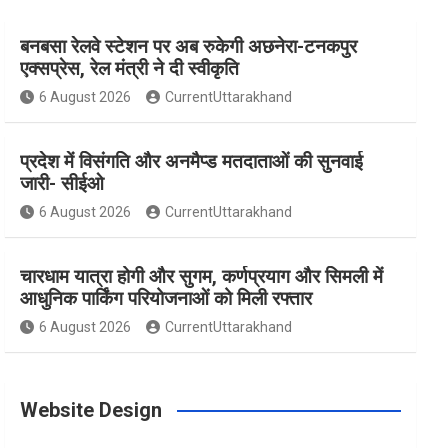
बनबसा रेलवे स्टेशन पर अब रुकेगी अछनेरा-टनकपुर
e
t
t
t
T
एक्सप्रेस, रेल मंत्री ने दी स्वीकृति
6 August 2026
CurrentUttarakhand
b
a
e
t
u
प्रदेश में विसंगति और अनमैप्ड मतदाताओं की सुनवाई
o
g
r
e
b
जारी- सीईओ
6 August 2026
CurrentUttarakhand
o
r
e
r
e
चारधाम यात्रा होगी और सुगम, कर्णप्रयाग और सिमली में
आधुनिक पार्किंग परियोजनाओं को मिली रफ्तार
k
a
s
6 August 2026
CurrentUttarakhand
m
t
Website Design