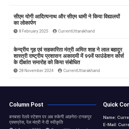
a
h
h
ce
at
ar
सीएम योगी आदित्यनाथ और सीएम धामी ने किया विद्यालयों
b
s
e
का लोकार्पण
o
A
8 February 2025
CurrentUttarakhand
o
p
k
p
केन्द्रीय गृह एवं सहकारिता मंत्री अमित शाह ने लाल बहादुर
शास्त्री राष्ट्रीय प्रशासन अकादमी में 99वें फाउंडेशन कोर्स
के दीक्षांत समारोह को किया संबोधित
28 November 2024
CurrentUttarakhand
Column Post
Quick Con
बनबसा रेलवे स्टेशन पर अब रुकेगी अछनेरा-टनकपुर
Name: Curre
एक्सप्रेस, रेल मंत्री ने दी स्वीकृति
E-Mail: Curr