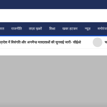
ारत
राजनीति
ताज़ा ख़बरें
शिक्षा
खबर हटकर
न्यूज़
मनोरं
ें विसंगति और अनमैप्ड मतदाताओं की सुनवाई जारी- सीईओ
चारधाम या