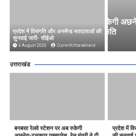
ब रुकेगी अछनेरा-टनकपुर
प्रदेश 
्वीकृति
सीईओ
प्रदेश में विसंगति और अनमैप्ड मतदाताओं की
सुनवाई जारी- सीईओ
nd
6 Augus
6 August 2026
CurrentUttarakhand
उत्तराखंड
बनबसा रेलवे स्टेशन पर अब रुकेगी
प्रदेश में 
अछनेरा-टनकपुर एक्सप्रेस, रेल मंत्री ने दी
की सुनवाई