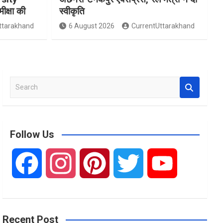
मीक्षा की
स्वीकृति
ttarakhand
6 August 2026
CurrentUttarakhand
S
e
a
r
c
Follow Us
h
F
I
P
T
Y
a
n
i
w
o
Recent Post
c
s
n
i
u