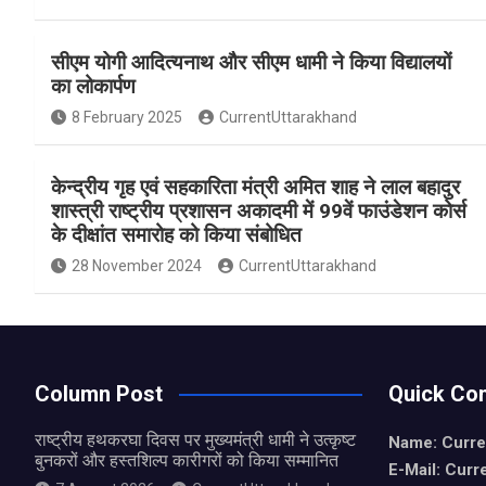
a
h
h
ce
at
ar
सीएम योगी आदित्यनाथ और सीएम धामी ने किया विद्यालयों
b
s
e
का लोकार्पण
o
A
8 February 2025
CurrentUttarakhand
o
p
k
p
केन्द्रीय गृह एवं सहकारिता मंत्री अमित शाह ने लाल बहादुर
शास्त्री राष्ट्रीय प्रशासन अकादमी में 99वें फाउंडेशन कोर्स
के दीक्षांत समारोह को किया संबोधित
28 November 2024
CurrentUttarakhand
Column Post
Quick Con
राष्ट्रीय हथकरघा दिवस पर मुख्यमंत्री धामी ने उत्कृष्ट
Name: Curre
बुनकरों और हस्तशिल्प कारीगरों को किया सम्मानित
E-Mail: Curr