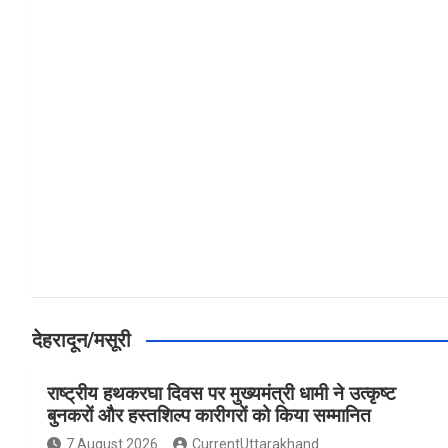
a
h
h
ce
at
ar
b
s
e
o
A
o
p
k
p
देहरादून/मसूरी
राष्ट्रीय हथकरघा दिवस पर मुख्यमंत्री धामी ने उत्कृष्ट
बुनकरों और हस्तशिल्प कारीगरों को किया सम्मानित
7 August 2026
CurrentUttarakhand