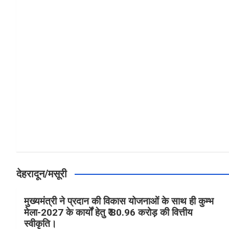
a
h
h
ce
at
ar
b
s
e
o
A
o
p
k
p
देहरादून/मसूरी
मुख्यमंत्री ने प्रदान की विकास योजनाओं के साथ ही कुम्भ
मेला-2027 के कार्यों हेतु ₹ 80.96 करोड़ की वित्तीय
स्वीकृति।