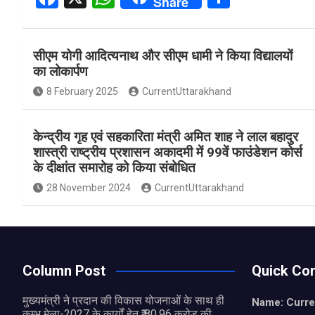
Share
a
h
h
ce
at
ar
सीएम योगी आदित्यनाथ और सीएम धामी ने किया विद्यालयों
b
s
e
का लोकार्पण
o
A
8 February 2025
CurrentUttarakhand
o
p
k
p
केन्द्रीय गृह एवं सहकारिता मंत्री अमित शाह ने लाल बहादुर
शास्त्री राष्ट्रीय प्रशासन अकादमी में 99वें फाउंडेशन कोर्स
के दीक्षांत समारोह को किया संबोधित
28 November 2024
CurrentUttarakhand
Column Post
Quick Con
मुख्यमंत्री ने प्रदान की विकास योजनाओं के साथ ही
Name: Curre
कुम्भ मेला-2027 के कार्यों हेतु ₹ 80.96 करोड़ की