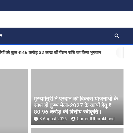
जन
 कुल ₹ 146 करोड़ 32 लाख की पेंशन राशि का किया भुगतान
BLO और फी
मुख्यमंत्री ने प्रदान की विकास योजनाओं के
साथ ही कुम्भ मेला-2027 के कार्यों हेतु ₹
80.96 करोड़ की वित्तीय स्वीकृति।
8 August 2026
CurrentUttarakhand