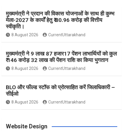
मुख्यमंत्री ने प्रदान की विकास योजनाओं के साथ ही कुम्भ
e
t
t
t
T
मेला-2027 के कार्यों हेतु ₹ 80.96 करोड़ की वित्तीय
स्वीकृति।
b
a
e
t
u
8 August 2026
CurrentUttarakhand
o
g
r
e
b
मुख्यमंत्री ने 9 लाख 87 हजार17 पेंशन लाभार्थियों को कुल
₹ 146 करोड़ 32 लाख की पेंशन राशि का किया भुगतान
8 August 2026
CurrentUttarakhand
o
r
e
r
e
BLO और फील्ड स्टॉफ को प्रोत्साहित करें जिलाधिकारी –
k
a
s
सीईओ
8 August 2026
CurrentUttarakhand
m
t
Website Design