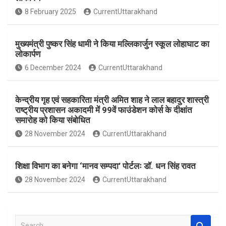
o
A
8 February 2025
CurrentUttarakhand
o
p
k
p
मुख्यमंत्री पुष्कर सिंह धामी ने किया मल्लिकार्जुन स्कूल लोहाघाट का
लोकार्पण
6 December 2024
CurrentUttarakhand
केन्द्रीय गृह एवं सहकारिता मंत्री अमित शाह ने लाल बहादुर शास्त्री
राष्ट्रीय प्रशासन अकादमी में 99वें फाउंडेशन कोर्स के दीक्षांत
समारोह को किया संबोधित
28 November 2024
CurrentUttarakhand
शिक्षा विभाग का बनेगा ‘मानव सम्पदा’ पोर्टलः डॉ. धन सिंह रावत
28 November 2024
CurrentUttarakhand
S