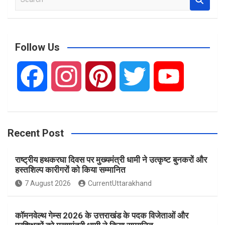
e
a
r
c
Follow Us
h
F
I
P
T
Y
a
n
i
w
o
Recent Post
c
s
n
i
u
राष्ट्रीय हथकरघा दिवस पर मुख्यमंत्री धामी ने उत्कृष्ट बुनकरों और
e
t
t
t
T
हस्तशिल्प कारीगरों को किया सम्मानित
7 August 2026
CurrentUttarakhand
b
a
e
t
u
कॉमनवेल्थ गेम्स 2026 के उत्तराखंड के पदक विजेताओं और