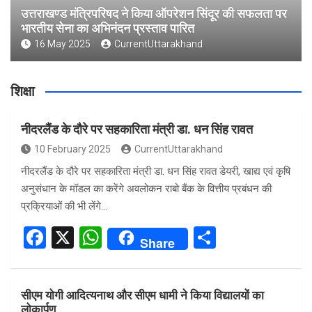
उत्तराखण्ड मंत्रिपरिषद ने किया ऑपरेशन सिंदूर की सफलता पर
भारतीय सेना का अभिनंदन प्रस्ताव पारित
16 May 2025
CurrentUttarakhand
शिक्षा
नीदरलैंड के दौरे पर सहकारिता मंत्री डा. धन सिंह रावत
10 February 2025
CurrentUttarakhand
नीदरलैंड के दौरे पर सहकारिता मंत्री डा. धन सिंह रावत डेयरी, खाद्य एवं कृषि
अनुसंधान के मॉडल का करेंगे अवलोकन राबो बैंक के वित्तीय प्रबंधन की
प्रक्रियाओं की भी लेंगे…
F
X
W
S
Share
a
h
h
ce
at
ar
सीएम योगी आदित्यनाथ और सीएम धामी ने किया विद्यालयों का
b
s
e
लोकार्पण