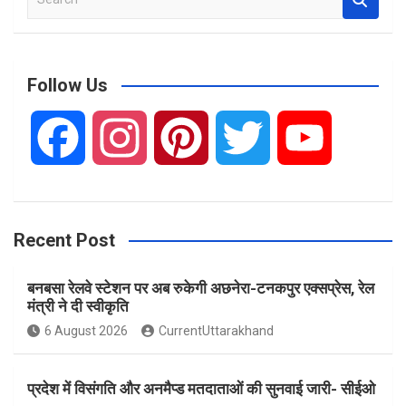
e
a
r
c
Follow Us
h
F
I
P
T
Y
a
n
i
w
o
Recent Post
c
s
n
i
u
बनबसा रेलवे स्टेशन पर अब रुकेगी अछनेरा-टनकपुर एक्सप्रेस, रेल
e
t
t
t
T
मंत्री ने दी स्वीकृति
6 August 2026
CurrentUttarakhand
b
a
e
t
u
प्रदेश में विसंगति और अनमैप्ड मतदाताओं की सुनवाई जारी- सीईओ