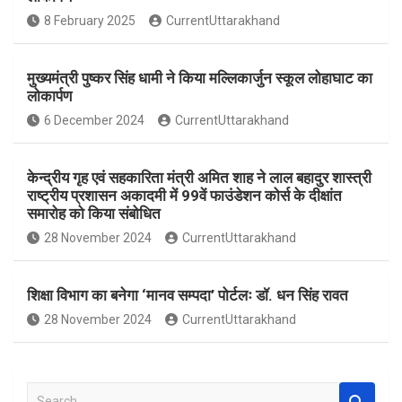
o
A
8 February 2025
CurrentUttarakhand
o
p
k
p
मुख्यमंत्री पुष्कर सिंह धामी ने किया मल्लिकार्जुन स्कूल लोहाघाट का
लोकार्पण
6 December 2024
CurrentUttarakhand
केन्द्रीय गृह एवं सहकारिता मंत्री अमित शाह ने लाल बहादुर शास्त्री
राष्ट्रीय प्रशासन अकादमी में 99वें फाउंडेशन कोर्स के दीक्षांत
समारोह को किया संबोधित
28 November 2024
CurrentUttarakhand
शिक्षा विभाग का बनेगा ‘मानव सम्पदा’ पोर्टलः डॉ. धन सिंह रावत
28 November 2024
CurrentUttarakhand
S