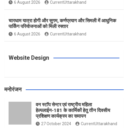
o
g
r
e
b
6 August 2026
CurrentUttarakhand
o
r
e
r
e
चारधाम यात्रा होगी और सुगम, कर्णप्रयाग और सिमली में आधुनिक
पार्किंग परियोजनाओं को मिली रफ्तार
6 August 2026
CurrentUttarakhand
k
a
s
m
t
Website Design
मनोरंजन
वन स्टॉप सेन्टर एवं राष्ट्रीय महिला
हेल्पलाईन-181 के कार्मिकों हेतु तीन दिवसीय
प्रशिक्षण कार्यक्रम का समापन
27 October 2024
CurrentUttarakhand