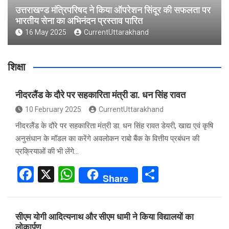
उत्तराखण्ड मंत्रिपरिषद ने किया ऑपरेशन सिंदूर की सफलता पर
भारतीय सेना का अभिनंदन प्रस्ताव पारित
16 May 2025
CurrentUttarakhand
शिक्षा
नीदरलैंड के दौरे पर सहकारिता मंत्री डा. धन सिंह रावत
10 February 2025
CurrentUttarakhand
नीदरलैंड के दौरे पर सहकारिता मंत्री डा. धन सिंह रावत डेयरी, खाद्य एवं कृषि
अनुसंधान के मॉडल का करेंगे अवलोकन राबो बैंक के वित्तीय प्रबंधन की
प्रक्रियाओं की भी लेंगे…
F
X
W
S
Share
a
h
h
ce
at
ar
सीएम योगी आदित्यनाथ और सीएम धामी ने किया विद्यालयों का
b
s
e
लोकार्पण