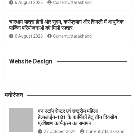
o
g
r
e
b
6 August 2026
CurrentUttarakhand
o
r
e
r
e
चारधाम यात्रा होगी और सुगम, कर्णप्रयाग और सिमली में आधुनिक
पार्किंग परियोजनाओं को मिली रफ्तार
6 August 2026
CurrentUttarakhand
k
a
s
m
t
Website Design
मनोरंजन
वन स्टॉप सेन्टर एवं राष्ट्रीय महिला
हेल्पलाईन-181 के कार्मिकों हेतु तीन दिवसीय
प्रशिक्षण कार्यक्रम का समापन
27 October 2024
CurrentUttarakhand