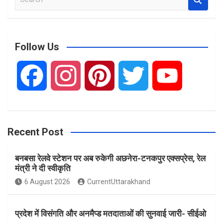
e
a
r
c
Follow Us
h
F
I
P
T
Y
a
n
i
w
o
Recent Post
c
s
n
i
u
बनबसा रेलवे स्टेशन पर अब रुकेगी अछनेरा-टनकपुर एक्सप्रेस, रेल
e
t
t
t
T
मंत्री ने दी स्वीकृति
6 August 2026
CurrentUttarakhand
b
a
e
t
u
प्रदेश में विसंगति और अनमैप्ड मतदाताओं की सुनवाई जारी- सीईओ