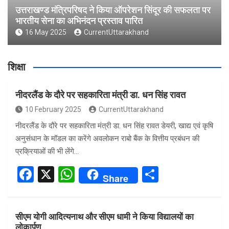
उत्तराखण्ड मंत्रिपरिषद ने किया ऑपरेशन सिंदूर की सफलता पर
भारतीय सेना का अभिनंदन प्रस्ताव पारित
16 May 2025
CurrentUttarakhand
शिक्षा
नीदरलैंड के दौरे पर सहकारिता मंत्री डा. धन सिंह रावत
10 February 2025
CurrentUttarakhand
नीदरलैंड के दौरे पर सहकारिता मंत्री डा. धन सिंह रावत डेयरी, खाद्य एवं कृषि
अनुसंधान के मॉडल का करेंगे अवलोकन राबो बैंक के वित्तीय प्रबंधन की
प्रक्रियाओं की भी लेंगे…
F
X
W
S
Share
a
h
h
ce
at
ar
सीएम योगी आदित्यनाथ और सीएम धामी ने किया विद्यालयों का
b
s
e
लोकार्पण