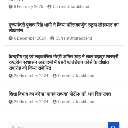
o
A
8 February 2025
CurrentUttarakhand
o
p
k
p
मुख्यमंत्री पुष्कर सिंह धामी ने किया मल्लिकार्जुन स्कूल लोहाघाट का
लोकार्पण
6 December 2024
CurrentUttarakhand
केन्द्रीय गृह एवं सहकारिता मंत्री अमित शाह ने लाल बहादुर शास्त्री
राष्ट्रीय प्रशासन अकादमी में 99वें फाउंडेशन कोर्स के दीक्षांत
समारोह को किया संबोधित
28 November 2024
CurrentUttarakhand
शिक्षा विभाग का बनेगा ‘मानव सम्पदा’ पोर्टलः डॉ. धन सिंह रावत
28 November 2024
CurrentUttarakhand
S