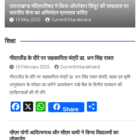
उत्तराखण्ड मंत्रिपरिषद ने किया ऑपरेशन सिंदूर की सफलता पर
भारतीय सेना का अभिनंदन प्रस्ताव पारित
16 May 2025
CurrentUttarakhand
शिक्षा
नीदरलैंड के दौरे पर सहकारिता मंत्री डा. धन सिंह रावत
10 February 2025
CurrentUttarakhand
नीदरलैंड के दौरे पर सहकारिता मंत्री डा. धन सिंह रावत डेयरी, खाद्य एवं कृषि
अनुसंधान के मॉडल का करेंगे अवलोकन राबो बैंक के वित्तीय प्रबंधन की
प्रक्रियाओं की भी लेंगे…
F
X
W
S
Share
a
h
h
ce
at
ar
सीएम योगी आदित्यनाथ और सीएम धामी ने किया विद्यालयों का
b
s
e
लोकार्पण