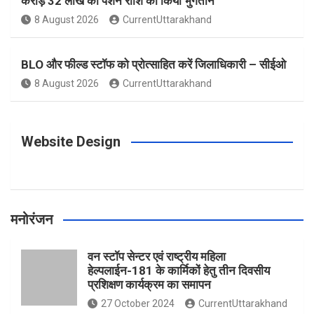
करोड़ 32 लाख की पेंशन राशि का किया भुगतान
o
g
r
e
b
8 August 2026
CurrentUttarakhand
o
r
e
r
e
BLO और फील्ड स्टॉफ को प्रोत्साहित करें जिलाधिकारी – सीईओ
8 August 2026
CurrentUttarakhand
k
a
s
m
t
Website Design
मनोरंजन
वन स्टॉप सेन्टर एवं राष्ट्रीय महिला
हेल्पलाईन-181 के कार्मिकों हेतु तीन दिवसीय
प्रशिक्षण कार्यक्रम का समापन
27 October 2024
CurrentUttarakhand