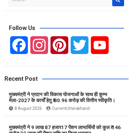
e
a
r
c
Follow Us
h
F
I
P
T
Y
a
n
i
w
o
Recent Post
c
s
n
i
u
मुख्यमंत्री ने प्रदान की विकास योजनाओं के साथ ही कुम्भ
e
t
t
t
T
मेला-2027 के कार्यों हेतु ₹ 80.96 करोड़ की वित्तीय स्वीकृति।
8 August 2026
CurrentUttarakhand
b
a
e
t
u
मुख्यमंत्री ने 9 लाख 87 हजार17 पेंशन लाभार्थियों को कुल ₹ 146