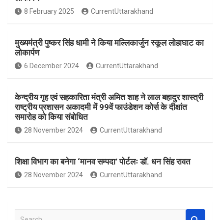
o
A
8 February 2025
CurrentUttarakhand
o
p
k
p
मुख्यमंत्री पुष्कर सिंह धामी ने किया मल्लिकार्जुन स्कूल लोहाघाट का
लोकार्पण
6 December 2024
CurrentUttarakhand
केन्द्रीय गृह एवं सहकारिता मंत्री अमित शाह ने लाल बहादुर शास्त्री
राष्ट्रीय प्रशासन अकादमी में 99वें फाउंडेशन कोर्स के दीक्षांत
समारोह को किया संबोधित
28 November 2024
CurrentUttarakhand
शिक्षा विभाग का बनेगा ‘मानव सम्पदा’ पोर्टलः डॉ. धन सिंह रावत
28 November 2024
CurrentUttarakhand
S