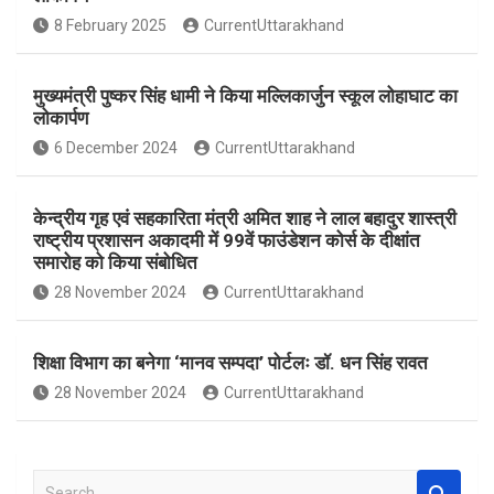
o
A
8 February 2025
CurrentUttarakhand
o
p
k
p
मुख्यमंत्री पुष्कर सिंह धामी ने किया मल्लिकार्जुन स्कूल लोहाघाट का
लोकार्पण
6 December 2024
CurrentUttarakhand
केन्द्रीय गृह एवं सहकारिता मंत्री अमित शाह ने लाल बहादुर शास्त्री
राष्ट्रीय प्रशासन अकादमी में 99वें फाउंडेशन कोर्स के दीक्षांत
समारोह को किया संबोधित
28 November 2024
CurrentUttarakhand
शिक्षा विभाग का बनेगा ‘मानव सम्पदा’ पोर्टलः डॉ. धन सिंह रावत
28 November 2024
CurrentUttarakhand
S