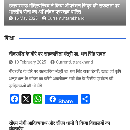
उत्तराखण्ड मंत्रिपरिषद ने किया ऑपरेशन सिंदूर की सफलता पर
भारतीय सेना का अभिनंदन प्रस्ताव पारित
16 May 2025
CurrentUttarakhand
शिक्षा
नीदरलैंड के दौरे पर सहकारिता मंत्री डा. धन सिंह रावत
10 February 2025
CurrentUttarakhand
नीदरलैंड के दौरे पर सहकारिता मंत्री डा. धन सिंह रावत डेयरी, खाद्य एवं कृषि
अनुसंधान के मॉडल का करेंगे अवलोकन राबो बैंक के वित्तीय प्रबंधन की
प्रक्रियाओं की भी लेंगे…
F
X
W
S
Share
a
h
h
ce
at
ar
सीएम योगी आदित्यनाथ और सीएम धामी ने किया विद्यालयों का
b
s
e
लोकार्पण