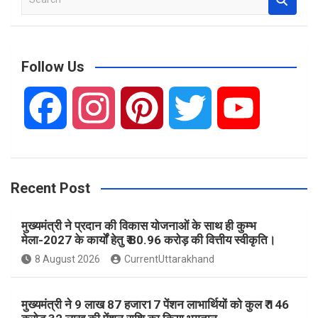
e
a
r
c
Follow Us
h
F
I
P
T
Y
a
n
i
w
o
Recent Post
c
s
n
i
u
मुख्यमंत्री ने प्रदान की विकास योजनाओं के साथ ही कुम्भ
e
t
t
t
T
मेला-2027 के कार्यों हेतु ₹ 80.96 करोड़ की वित्तीय स्वीकृति।
8 August 2026
CurrentUttarakhand
b
a
e
t
u
मुख्यमंत्री ने 9 लाख 87 हजार17 पेंशन लाभार्थियों को कुल ₹ 146