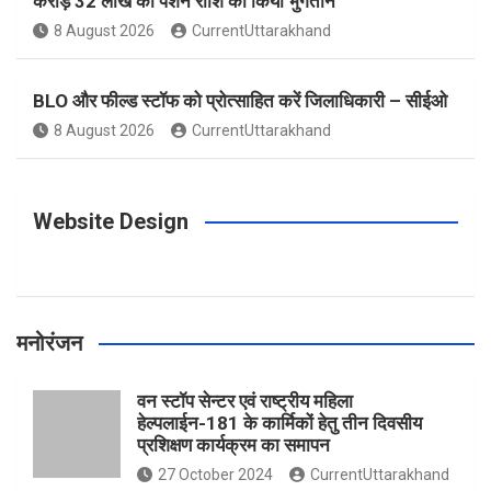
करोड़ 32 लाख की पेंशन राशि का किया भुगतान
o
g
r
e
b
8 August 2026
CurrentUttarakhand
o
r
e
r
e
BLO और फील्ड स्टॉफ को प्रोत्साहित करें जिलाधिकारी – सीईओ
8 August 2026
CurrentUttarakhand
k
a
s
m
t
Website Design
मनोरंजन
वन स्टॉप सेन्टर एवं राष्ट्रीय महिला
हेल्पलाईन-181 के कार्मिकों हेतु तीन दिवसीय
प्रशिक्षण कार्यक्रम का समापन
27 October 2024
CurrentUttarakhand