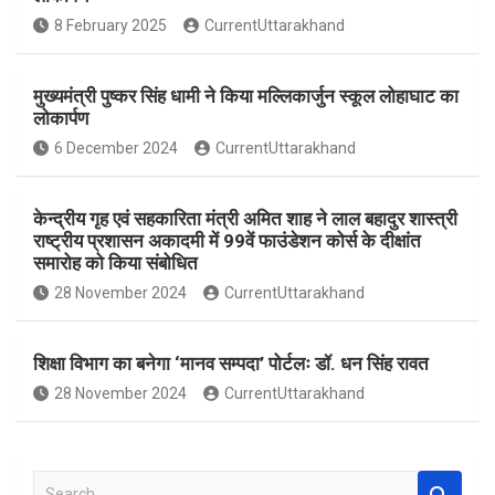
o
A
8 February 2025
CurrentUttarakhand
o
p
k
p
मुख्यमंत्री पुष्कर सिंह धामी ने किया मल्लिकार्जुन स्कूल लोहाघाट का
लोकार्पण
6 December 2024
CurrentUttarakhand
केन्द्रीय गृह एवं सहकारिता मंत्री अमित शाह ने लाल बहादुर शास्त्री
राष्ट्रीय प्रशासन अकादमी में 99वें फाउंडेशन कोर्स के दीक्षांत
समारोह को किया संबोधित
28 November 2024
CurrentUttarakhand
शिक्षा विभाग का बनेगा ‘मानव सम्पदा’ पोर्टलः डॉ. धन सिंह रावत
28 November 2024
CurrentUttarakhand
S