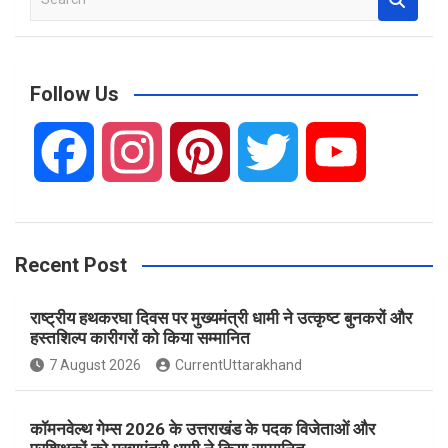
e
a
r
c
Follow Us
h
F
I
P
T
Y
a
n
i
w
o
Recent Post
c
s
n
i
u
राष्ट्रीय हथकरघा दिवस पर मुख्यमंत्री धामी ने उत्कृष्ट बुनकरों और
e
t
t
t
T
हस्तशिल्प कारीगरों को किया सम्मानित
7 August 2026
CurrentUttarakhand
b
a
e
t
u
कॉमनवेल्थ गेम्स 2026 के उत्तराखंड के पदक विजेताओं और