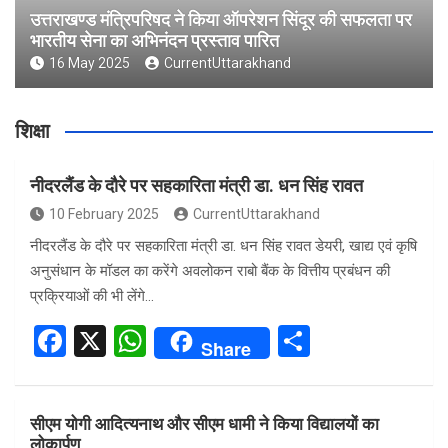
उत्तराखण्ड मंत्रिपरिषद ने किया ऑपरेशन सिंदूर की सफलता पर
भारतीय सेना का अभिनंदन प्रस्ताव पारित
16 May 2025
CurrentUttarakhand
शिक्षा
नीदरलैंड के दौरे पर सहकारिता मंत्री डा. धन सिंह रावत
10 February 2025
CurrentUttarakhand
नीदरलैंड के दौरे पर सहकारिता मंत्री डा. धन सिंह रावत डेयरी, खाद्य एवं कृषि
अनुसंधान के मॉडल का करेंगे अवलोकन राबो बैंक के वित्तीय प्रबंधन की
प्रक्रियाओं की भी लेंगे…
F
X
W
S
Share
a
h
h
ce
at
ar
सीएम योगी आदित्यनाथ और सीएम धामी ने किया विद्यालयों का
b
s
e
लोकार्पण