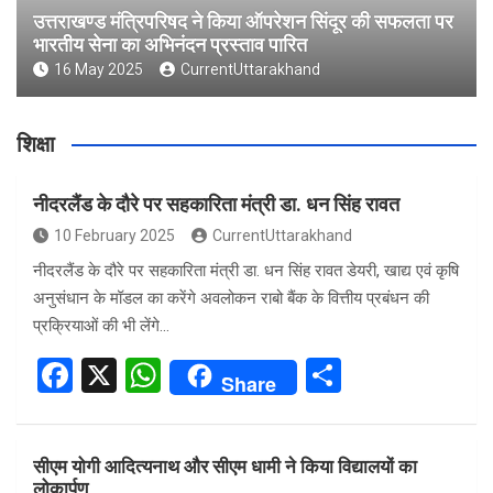
उत्तराखण्ड मंत्रिपरिषद ने किया ऑपरेशन सिंदूर की सफलता पर
भारतीय सेना का अभिनंदन प्रस्ताव पारित
16 May 2025
CurrentUttarakhand
शिक्षा
नीदरलैंड के दौरे पर सहकारिता मंत्री डा. धन सिंह रावत
10 February 2025
CurrentUttarakhand
नीदरलैंड के दौरे पर सहकारिता मंत्री डा. धन सिंह रावत डेयरी, खाद्य एवं कृषि
अनुसंधान के मॉडल का करेंगे अवलोकन राबो बैंक के वित्तीय प्रबंधन की
प्रक्रियाओं की भी लेंगे…
F
X
W
S
Share
a
h
h
ce
at
ar
सीएम योगी आदित्यनाथ और सीएम धामी ने किया विद्यालयों का
b
s
e
लोकार्पण