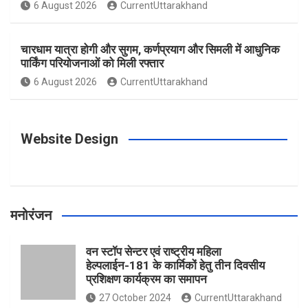
o
g
r
e
b
6 August 2026
CurrentUttarakhand
o
r
e
r
e
चारधाम यात्रा होगी और सुगम, कर्णप्रयाग और सिमली में आधुनिक
पार्किंग परियोजनाओं को मिली रफ्तार
6 August 2026
CurrentUttarakhand
k
a
s
m
t
Website Design
मनोरंजन
वन स्टॉप सेन्टर एवं राष्ट्रीय महिला
हेल्पलाईन-181 के कार्मिकों हेतु तीन दिवसीय
प्रशिक्षण कार्यक्रम का समापन
27 October 2024
CurrentUttarakhand