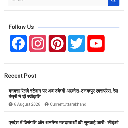
e
a
r
c
Follow Us
h
F
I
P
T
Y
a
n
i
w
o
Recent Post
c
s
n
i
u
बनबसा रेलवे स्टेशन पर अब रुकेगी अछनेरा-टनकपुर एक्सप्रेस, रेल
e
t
t
t
T
मंत्री ने दी स्वीकृति
6 August 2026
CurrentUttarakhand
b
a
e
t
u
प्रदेश में विसंगति और अनमैप्ड मतदाताओं की सुनवाई जारी- सीईओ