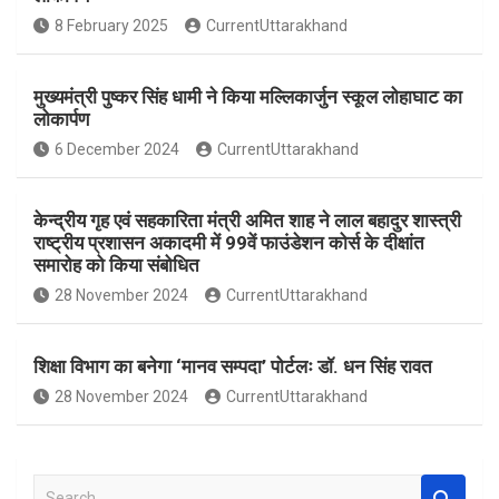
o
A
8 February 2025
CurrentUttarakhand
o
p
k
p
मुख्यमंत्री पुष्कर सिंह धामी ने किया मल्लिकार्जुन स्कूल लोहाघाट का
लोकार्पण
6 December 2024
CurrentUttarakhand
केन्द्रीय गृह एवं सहकारिता मंत्री अमित शाह ने लाल बहादुर शास्त्री
राष्ट्रीय प्रशासन अकादमी में 99वें फाउंडेशन कोर्स के दीक्षांत
समारोह को किया संबोधित
28 November 2024
CurrentUttarakhand
शिक्षा विभाग का बनेगा ‘मानव सम्पदा’ पोर्टलः डॉ. धन सिंह रावत
28 November 2024
CurrentUttarakhand
S