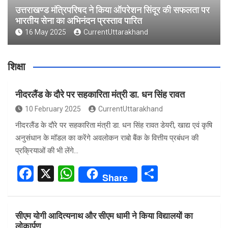
उत्तराखण्ड मंत्रिपरिषद ने किया ऑपरेशन सिंदूर की सफलता पर
भारतीय सेना का अभिनंदन प्रस्ताव पारित
16 May 2025
CurrentUttarakhand
शिक्षा
नीदरलैंड के दौरे पर सहकारिता मंत्री डा. धन सिंह रावत
10 February 2025
CurrentUttarakhand
नीदरलैंड के दौरे पर सहकारिता मंत्री डा. धन सिंह रावत डेयरी, खाद्य एवं कृषि
अनुसंधान के मॉडल का करेंगे अवलोकन राबो बैंक के वित्तीय प्रबंधन की
प्रक्रियाओं की भी लेंगे…
F
X
W
S
Share
a
h
h
ce
at
ar
सीएम योगी आदित्यनाथ और सीएम धामी ने किया विद्यालयों का
b
s
e
लोकार्पण