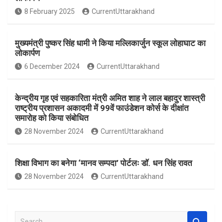
o
A
8 February 2025
CurrentUttarakhand
o
p
k
p
मुख्यमंत्री पुष्कर सिंह धामी ने किया मल्लिकार्जुन स्कूल लोहाघाट का
लोकार्पण
6 December 2024
CurrentUttarakhand
केन्द्रीय गृह एवं सहकारिता मंत्री अमित शाह ने लाल बहादुर शास्त्री
राष्ट्रीय प्रशासन अकादमी में 99वें फाउंडेशन कोर्स के दीक्षांत
समारोह को किया संबोधित
28 November 2024
CurrentUttarakhand
शिक्षा विभाग का बनेगा ‘मानव सम्पदा’ पोर्टलः डॉ. धन सिंह रावत
28 November 2024
CurrentUttarakhand
S