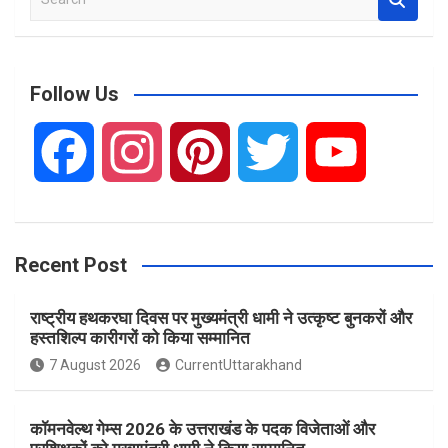
e
a
r
c
Follow Us
h
F
I
P
T
Y
a
n
i
w
o
Recent Post
c
s
n
i
u
राष्ट्रीय हथकरघा दिवस पर मुख्यमंत्री धामी ने उत्कृष्ट बुनकरों और
e
t
t
t
T
हस्तशिल्प कारीगरों को किया सम्मानित
7 August 2026
CurrentUttarakhand
b
a
e
t
u
कॉमनवेल्थ गेम्स 2026 के उत्तराखंड के पदक विजेताओं और