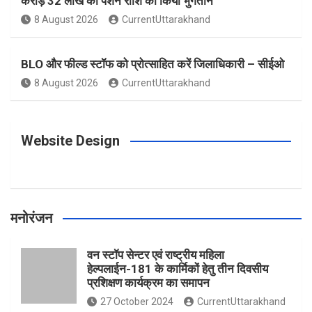
करोड़ 32 लाख की पेंशन राशि का किया भुगतान
o
g
r
e
b
8 August 2026
CurrentUttarakhand
o
r
e
r
e
BLO और फील्ड स्टॉफ को प्रोत्साहित करें जिलाधिकारी – सीईओ
8 August 2026
CurrentUttarakhand
k
a
s
m
t
Website Design
मनोरंजन
वन स्टॉप सेन्टर एवं राष्ट्रीय महिला
हेल्पलाईन-181 के कार्मिकों हेतु तीन दिवसीय
प्रशिक्षण कार्यक्रम का समापन
27 October 2024
CurrentUttarakhand