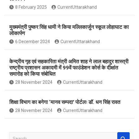
o
A
8 February 2025
CurrentUttarakhand
o
p
k
p
मुख्यमंत्री पुष्कर सिंह धामी ने किया मल्लिकार्जुन स्कूल लोहाघाट का
लोकार्पण
6 December 2024
CurrentUttarakhand
केन्द्रीय गृह एवं सहकारिता मंत्री अमित शाह ने लाल बहादुर शास्त्री
राष्ट्रीय प्रशासन अकादमी में 99वें फाउंडेशन कोर्स के दीक्षांत
समारोह को किया संबोधित
28 November 2024
CurrentUttarakhand
शिक्षा विभाग का बनेगा ‘मानव सम्पदा’ पोर्टलः डॉ. धन सिंह रावत
28 November 2024
CurrentUttarakhand
S