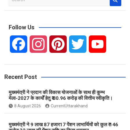
e
a
r
c
Follow Us
h
F
I
P
T
Y
a
n
i
w
o
Recent Post
c
s
n
i
u
मुख्यमंत्री ने प्रदान की विकास योजनाओं के साथ ही कुम्भ
e
t
t
t
T
मेला-2027 के कार्यों हेतु ₹ 80.96 करोड़ की वित्तीय स्वीकृति।
8 August 2026
CurrentUttarakhand
b
a
e
t
u
मुख्यमंत्री ने 9 लाख 87 हजार17 पेंशन लाभार्थियों को कुल ₹ 146