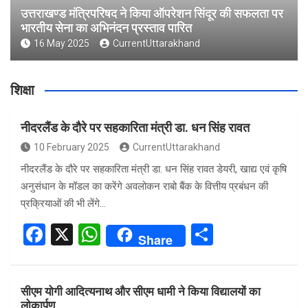
उत्तराखण्ड मंत्रिपरिषद ने किया ऑपरेशन सिंदूर की सफलता पर
भारतीय सेना का अभिनंदन प्रस्ताव पारित
16 May 2025
CurrentUttarakhand
शिक्षा
नीदरलैंड के दौरे पर सहकारिता मंत्री डा. धन सिंह रावत
10 February 2025
CurrentUttarakhand
नीदरलैंड के दौरे पर सहकारिता मंत्री डा. धन सिंह रावत डेयरी, खाद्य एवं कृषि
अनुसंधान के मॉडल का करेंगे अवलोकन राबो बैंक के वित्तीय प्रबंधन की
प्रक्रियाओं की भी लेंगे…
F
X
W
S
Share
a
h
h
ce
at
ar
सीएम योगी आदित्यनाथ और सीएम धामी ने किया विद्यालयों का
b
s
e
लोकार्पण