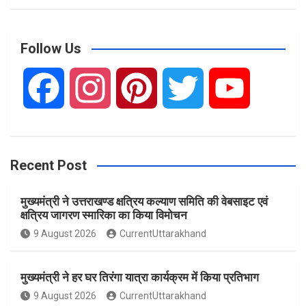
a
r
c
Follow Us
h
F
I
P
T
Y
a
n
i
w
o
Recent Post
c
s
n
i
u
मुख्यमंत्री ने उत्तराखण्ड क्षत्रिय कल्याण समिति की वेबसाइट एवं
e
t
t
t
T
क्षत्रिय जागरण स्मारिका का किया विमोचन
9 August 2026
CurrentUttarakhand
b
a
e
t
u
मुख्यमंत्री ने हर घर तिरंगा यात्रा कार्यक्रम में किया प्रतिभाग
o
g
r
e
b
9 August 2026
CurrentUttarakhand