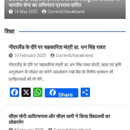
भारतीय सेना का अभिनंदन प्रस्ताव पारित
16 May 2025
CurrentUttarakhand
शिक्षा
नीदरलैंड के दौरे पर सहकारिता मंत्री डा. धन सिंह रावत
10 February 2025
CurrentUttarakhand
नीदरलैंड के दौरे पर सहकारिता मंत्री डा. धन सिंह रावत डेयरी, खाद्य एवं कृषि
अनुसंधान के मॉडल का करेंगे अवलोकन राबो बैंक के वित्तीय प्रबंधन की
प्रक्रियाओं की भी लेंगे…
F
X
W
S
Share
a
h
h
ce
at
ar
सीएम योगी आदित्यनाथ और सीएम धामी ने किया विद्यालयों का
b
s
e
लोकार्पण
o
A