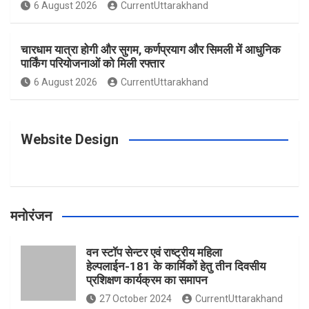
o
g
r
e
b
6 August 2026
CurrentUttarakhand
o
r
e
r
e
चारधाम यात्रा होगी और सुगम, कर्णप्रयाग और सिमली में आधुनिक
पार्किंग परियोजनाओं को मिली रफ्तार
6 August 2026
CurrentUttarakhand
k
a
s
m
t
Website Design
मनोरंजन
वन स्टॉप सेन्टर एवं राष्ट्रीय महिला
हेल्पलाईन-181 के कार्मिकों हेतु तीन दिवसीय
प्रशिक्षण कार्यक्रम का समापन
27 October 2024
CurrentUttarakhand