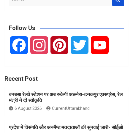
e
a
r
c
Follow Us
h
F
I
P
T
Y
a
n
i
w
o
Recent Post
c
s
n
i
u
बनबसा रेलवे स्टेशन पर अब रुकेगी अछनेरा-टनकपुर एक्सप्रेस, रेल
e
t
t
t
T
मंत्री ने दी स्वीकृति
6 August 2026
CurrentUttarakhand
b
a
e
t
u
प्रदेश में विसंगति और अनमैप्ड मतदाताओं की सुनवाई जारी- सीईओ