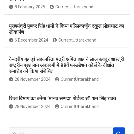
o
A
8 February 2025
CurrentUttarakhand
o
p
k
p
मुख्यमंत्री पुष्कर सिंह धामी ने किया मल्लिकार्जुन स्कूल लोहाघाट का
लोकार्पण
6 December 2024
CurrentUttarakhand
केन्द्रीय गृह एवं सहकारिता मंत्री अमित शाह ने लाल बहादुर शास्त्री
राष्ट्रीय प्रशासन अकादमी में 99वें फाउंडेशन कोर्स के दीक्षांत
समारोह को किया संबोधित
28 November 2024
CurrentUttarakhand
शिक्षा विभाग का बनेगा ‘मानव सम्पदा’ पोर्टलः डॉ. धन सिंह रावत
28 November 2024
CurrentUttarakhand
S