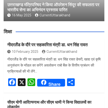
उत्तराखण्ड मंत्रिपरिषद ने किया ऑपरेशन सिंदूर की सफलता पर
भारतीय सेना का अभिनंदन प्रस्ताव पारित
16 May 2025
CurrentUttarakhand
शिक्षा
नीदरलैंड के दौरे पर सहकारिता मंत्री डा. धन सिंह रावत
10 February 2025
CurrentUttarakhand
नीदरलैंड के दौरे पर सहकारिता मंत्री डा. धन सिंह रावत डेयरी, खाद्य एवं कृषि
अनुसंधान के मॉडल का करेंगे अवलोकन राबो बैंक के वित्तीय प्रबंधन की
प्रक्रियाओं की भी लेंगे…
F
X
W
S
Share
a
h
h
ce
at
ar
सीएम योगी आदित्यनाथ और सीएम धामी ने किया विद्यालयों का
b
s
e
लोकार्पण