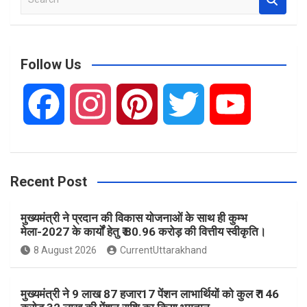
e
a
r
c
Follow Us
h
F
I
P
T
Y
a
n
i
w
o
Recent Post
c
s
n
i
u
मुख्यमंत्री ने प्रदान की विकास योजनाओं के साथ ही कुम्भ
e
t
t
t
T
मेला-2027 के कार्यों हेतु ₹ 80.96 करोड़ की वित्तीय स्वीकृति।
8 August 2026
CurrentUttarakhand
b
a
e
t
u
मुख्यमंत्री ने 9 लाख 87 हजार17 पेंशन लाभार्थियों को कुल ₹ 146