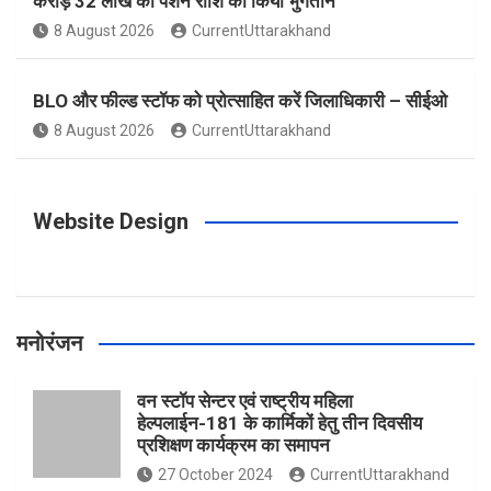
करोड़ 32 लाख की पेंशन राशि का किया भुगतान
o
g
r
e
b
8 August 2026
CurrentUttarakhand
o
r
e
r
e
BLO और फील्ड स्टॉफ को प्रोत्साहित करें जिलाधिकारी – सीईओ
8 August 2026
CurrentUttarakhand
k
a
s
m
t
Website Design
मनोरंजन
वन स्टॉप सेन्टर एवं राष्ट्रीय महिला
हेल्पलाईन-181 के कार्मिकों हेतु तीन दिवसीय
प्रशिक्षण कार्यक्रम का समापन
27 October 2024
CurrentUttarakhand