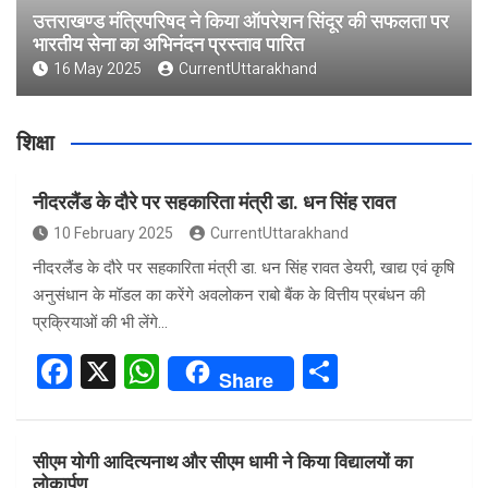
उत्तराखण्ड मंत्रिपरिषद ने किया ऑपरेशन सिंदूर की सफलता पर
भारतीय सेना का अभिनंदन प्रस्ताव पारित
16 May 2025
CurrentUttarakhand
शिक्षा
नीदरलैंड के दौरे पर सहकारिता मंत्री डा. धन सिंह रावत
10 February 2025
CurrentUttarakhand
नीदरलैंड के दौरे पर सहकारिता मंत्री डा. धन सिंह रावत डेयरी, खाद्य एवं कृषि
अनुसंधान के मॉडल का करेंगे अवलोकन राबो बैंक के वित्तीय प्रबंधन की
प्रक्रियाओं की भी लेंगे…
F
X
W
S
Share
a
h
h
ce
at
ar
सीएम योगी आदित्यनाथ और सीएम धामी ने किया विद्यालयों का
b
s
e
लोकार्पण