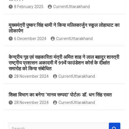
o
A
8 February 2025
CurrentUttarakhand
o
p
k
p
मुख्यमंत्री पुष्कर सिंह धामी ने किया मल्लिकार्जुन स्कूल लोहाघाट का
लोकार्पण
6 December 2024
CurrentUttarakhand
केन्द्रीय गृह एवं सहकारिता मंत्री अमित शाह ने लाल बहादुर शास्त्री
राष्ट्रीय प्रशासन अकादमी में 99वें फाउंडेशन कोर्स के दीक्षांत
समारोह को किया संबोधित
28 November 2024
CurrentUttarakhand
शिक्षा विभाग का बनेगा ‘मानव सम्पदा’ पोर्टलः डॉ. धन सिंह रावत
28 November 2024
CurrentUttarakhand
S