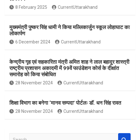
o
A
8 February 2025
CurrentUttarakhand
o
p
k
p
मुख्यमंत्री पुष्कर सिंह धामी ने किया मल्लिकार्जुन स्कूल लोहाघाट का
लोकार्पण
6 December 2024
CurrentUttarakhand
केन्द्रीय गृह एवं सहकारिता मंत्री अमित शाह ने लाल बहादुर शास्त्री
राष्ट्रीय प्रशासन अकादमी में 99वें फाउंडेशन कोर्स के दीक्षांत
समारोह को किया संबोधित
28 November 2024
CurrentUttarakhand
शिक्षा विभाग का बनेगा ‘मानव सम्पदा’ पोर्टलः डॉ. धन सिंह रावत
28 November 2024
CurrentUttarakhand
S