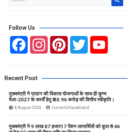
e
a
r
c
Follow Us
h
F
I
P
T
Y
a
n
i
w
o
Recent Post
c
s
n
i
u
मुख्यमंत्री ने प्रदान की विकास योजनाओं के साथ ही कुम्भ
e
t
t
t
T
मेला-2027 के कार्यों हेतु ₹ 80.96 करोड़ की वित्तीय स्वीकृति।
8 August 2026
CurrentUttarakhand
b
a
e
t
u
मुख्यमंत्री ने 9 लाख 87 हजार17 पेंशन लाभार्थियों को कुल ₹ 146