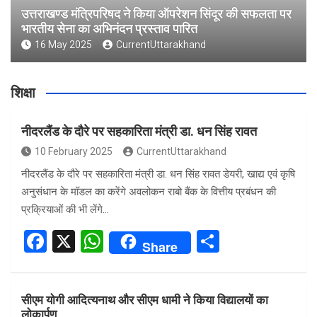
उत्तराखण्ड मंत्रिपरिषद ने किया ऑपरेशन सिंदूर की सफलता पर
भारतीय सेना का अभिनंदन प्रस्ताव पारित
16 May 2025
CurrentUttarakhand
शिक्षा
नीदरलैंड के दौरे पर सहकारिता मंत्री डा. धन सिंह रावत
10 February 2025
CurrentUttarakhand
नीदरलैंड के दौरे पर सहकारिता मंत्री डा. धन सिंह रावत डेयरी, खाद्य एवं कृषि
अनुसंधान के मॉडल का करेंगे अवलोकन राबो बैंक के वित्तीय प्रबंधन की
प्रक्रियाओं की भी लेंगे…
F
X
W
S
Share
a
h
h
ce
at
ar
सीएम योगी आदित्यनाथ और सीएम धामी ने किया विद्यालयों का
b
s
e
लोकार्पण