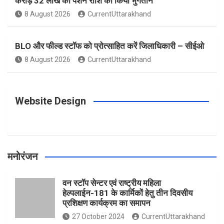
करोड़ 32 लाख की पेंशन राशि का किया भुगतान
o
g
r
e
b
8 August 2026
CurrentUttarakhand
o
r
e
r
e
BLO और फील्ड स्टॉफ को प्रोत्साहित करें जिलाधिकारी – सीईओ
8 August 2026
CurrentUttarakhand
k
a
s
m
t
Website Design
मनोरंजन
वन स्टॉप सेन्टर एवं राष्ट्रीय महिला
हेल्पलाईन-181 के कार्मिकों हेतु तीन दिवसीय
प्रशिक्षण कार्यक्रम का समापन
27 October 2024
CurrentUttarakhand