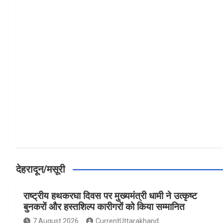
a
h
h
ce
at
ar
b
s
e
o
A
o
p
k
p
देहरादून/मसूरी
राष्ट्रीय हथकरघा दिवस पर मुख्यमंत्री धामी ने उत्कृष्ट
बुनकरों और हस्तशिल्प कारीगरों को किया सम्मानित
7 August 2026
CurrentUttarakhand