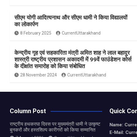
a
h
h
ce
at
ar
सीएम योगी आदित्यनाथ और सीएम धामी ने किया विद्यालयों
b
s
e
का लोकार्पण
o
A
8 February 2025
CurrentUttarakhand
o
p
k
p
केन्द्रीय गृह एवं सहकारिता मंत्री अमित शाह ने लाल बहादुर
शास्त्री राष्ट्रीय प्रशासन अकादमी में 99वें फाउंडेशन कोर्स
के दीक्षांत समारोह को किया संबोधित
28 November 2024
CurrentUttarakhand
Column Post
Quick Con
राष्ट्रीय हथकरघा दिवस पर मुख्यमंत्री धामी ने उत्कृष्ट
Name: Curre
बुनकरों और हस्तशिल्प कारीगरों को किया सम्मानित
E-Mail: Curr