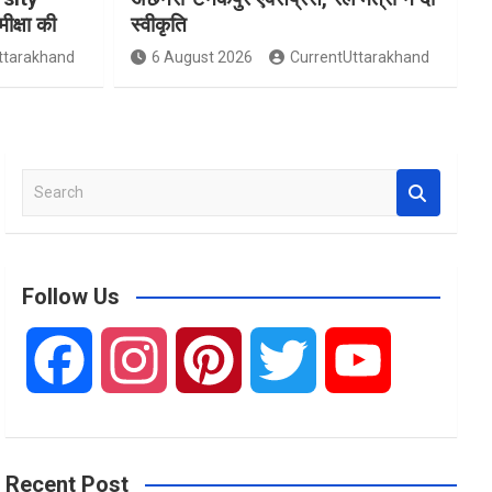
मीक्षा की
स्वीकृति
ttarakhand
6 August 2026
CurrentUttarakhand
S
e
a
r
c
Follow Us
h
F
I
P
T
Y
a
n
i
w
o
Recent Post
c
s
n
i
u