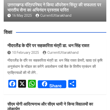
उत्तराखण्ड मंत्रिपरिषद ने किया ऑपरेशन सिंदूर की सफलता पर
भारतीय सेना का अभिनंदन प्रस्ताव पारित
16 May 2025
CurrentUttarakhand
शिक्षा
नीदरलैंड के दौरे पर सहकारिता मंत्री डा. धन सिंह रावत
10 February 2025
CurrentUttarakhand
नीदरलैंड के दौरे पर सहकारिता मंत्री डा. धन सिंह रावत डेयरी, खाद्य एवं कृषि
अनुसंधान के मॉडल का करेंगे अवलोकन राबो बैंक के वित्तीय प्रबंधन की
प्रक्रियाओं की भी लेंगे…
F
X
W
S
Share
a
h
h
ce
at
ar
सीएम योगी आदित्यनाथ और सीएम धामी ने किया विद्यालयों का
b
s
e
लोकार्पण