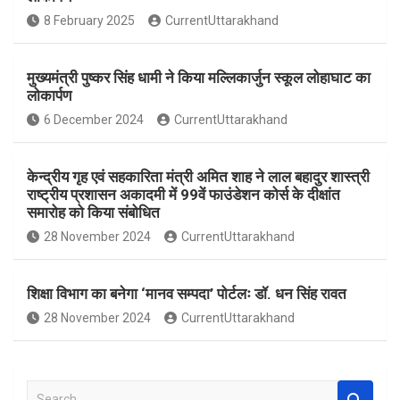
o
A
8 February 2025
CurrentUttarakhand
o
p
k
p
मुख्यमंत्री पुष्कर सिंह धामी ने किया मल्लिकार्जुन स्कूल लोहाघाट का
लोकार्पण
6 December 2024
CurrentUttarakhand
केन्द्रीय गृह एवं सहकारिता मंत्री अमित शाह ने लाल बहादुर शास्त्री
राष्ट्रीय प्रशासन अकादमी में 99वें फाउंडेशन कोर्स के दीक्षांत
समारोह को किया संबोधित
28 November 2024
CurrentUttarakhand
शिक्षा विभाग का बनेगा ‘मानव सम्पदा’ पोर्टलः डॉ. धन सिंह रावत
28 November 2024
CurrentUttarakhand
S