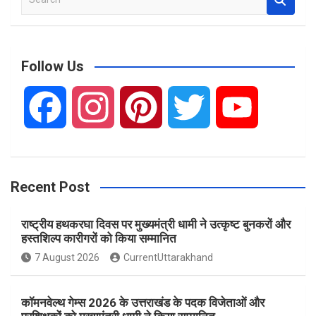
e
a
r
c
Follow Us
h
F
I
P
T
Y
a
n
i
w
o
Recent Post
c
s
n
i
u
राष्ट्रीय हथकरघा दिवस पर मुख्यमंत्री धामी ने उत्कृष्ट बुनकरों और
e
t
t
t
T
हस्तशिल्प कारीगरों को किया सम्मानित
7 August 2026
CurrentUttarakhand
b
a
e
t
u
कॉमनवेल्थ गेम्स 2026 के उत्तराखंड के पदक विजेताओं और