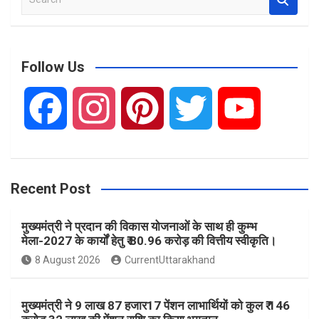
e
a
r
c
Follow Us
h
F
I
P
T
Y
a
n
i
w
o
Recent Post
c
s
n
i
u
मुख्यमंत्री ने प्रदान की विकास योजनाओं के साथ ही कुम्भ
e
t
t
t
T
मेला-2027 के कार्यों हेतु ₹ 80.96 करोड़ की वित्तीय स्वीकृति।
8 August 2026
CurrentUttarakhand
b
a
e
t
u
मुख्यमंत्री ने 9 लाख 87 हजार17 पेंशन लाभार्थियों को कुल ₹ 146