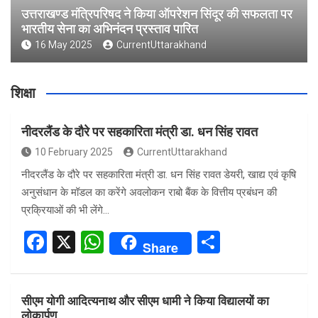
उत्तराखण्ड मंत्रिपरिषद ने किया ऑपरेशन सिंदूर की सफलता पर
भारतीय सेना का अभिनंदन प्रस्ताव पारित
16 May 2025
CurrentUttarakhand
शिक्षा
नीदरलैंड के दौरे पर सहकारिता मंत्री डा. धन सिंह रावत
10 February 2025
CurrentUttarakhand
नीदरलैंड के दौरे पर सहकारिता मंत्री डा. धन सिंह रावत डेयरी, खाद्य एवं कृषि
अनुसंधान के मॉडल का करेंगे अवलोकन राबो बैंक के वित्तीय प्रबंधन की
प्रक्रियाओं की भी लेंगे…
F
X
W
S
Share
a
h
h
ce
at
ar
सीएम योगी आदित्यनाथ और सीएम धामी ने किया विद्यालयों का
b
s
e
लोकार्पण