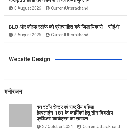
करोड़ 32 लाख की पेंशन राशि का किया भुगतान
o
g
r
e
b
8 August 2026
CurrentUttarakhand
o
r
e
r
e
BLO और फील्ड स्टॉफ को प्रोत्साहित करें जिलाधिकारी – सीईओ
8 August 2026
CurrentUttarakhand
k
a
s
m
t
Website Design
मनोरंजन
वन स्टॉप सेन्टर एवं राष्ट्रीय महिला
हेल्पलाईन-181 के कार्मिकों हेतु तीन दिवसीय
प्रशिक्षण कार्यक्रम का समापन
27 October 2024
CurrentUttarakhand