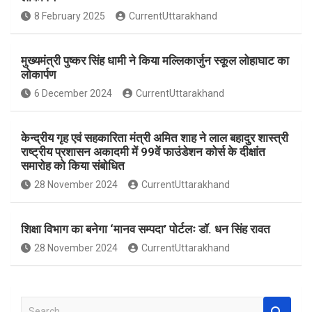
o
A
8 February 2025
CurrentUttarakhand
o
p
k
p
मुख्यमंत्री पुष्कर सिंह धामी ने किया मल्लिकार्जुन स्कूल लोहाघाट का
लोकार्पण
6 December 2024
CurrentUttarakhand
केन्द्रीय गृह एवं सहकारिता मंत्री अमित शाह ने लाल बहादुर शास्त्री
राष्ट्रीय प्रशासन अकादमी में 99वें फाउंडेशन कोर्स के दीक्षांत
समारोह को किया संबोधित
28 November 2024
CurrentUttarakhand
शिक्षा विभाग का बनेगा ‘मानव सम्पदा’ पोर्टलः डॉ. धन सिंह रावत
28 November 2024
CurrentUttarakhand
S