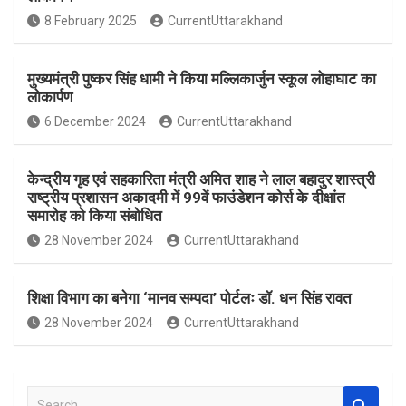
o
A
8 February 2025
CurrentUttarakhand
o
p
k
p
मुख्यमंत्री पुष्कर सिंह धामी ने किया मल्लिकार्जुन स्कूल लोहाघाट का
लोकार्पण
6 December 2024
CurrentUttarakhand
केन्द्रीय गृह एवं सहकारिता मंत्री अमित शाह ने लाल बहादुर शास्त्री
राष्ट्रीय प्रशासन अकादमी में 99वें फाउंडेशन कोर्स के दीक्षांत
समारोह को किया संबोधित
28 November 2024
CurrentUttarakhand
शिक्षा विभाग का बनेगा ‘मानव सम्पदा’ पोर्टलः डॉ. धन सिंह रावत
28 November 2024
CurrentUttarakhand
S