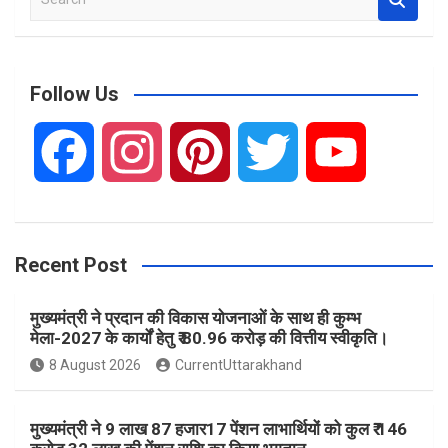
e
a
r
c
Follow Us
h
F
I
P
T
Y
a
n
i
w
o
Recent Post
c
s
n
i
u
मुख्यमंत्री ने प्रदान की विकास योजनाओं के साथ ही कुम्भ
e
t
t
t
T
मेला-2027 के कार्यों हेतु ₹ 80.96 करोड़ की वित्तीय स्वीकृति।
8 August 2026
CurrentUttarakhand
b
a
e
t
u
मुख्यमंत्री ने 9 लाख 87 हजार17 पेंशन लाभार्थियों को कुल ₹ 146