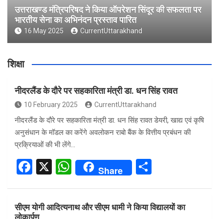
उत्तराखण्ड मंत्रिपरिषद ने किया ऑपरेशन सिंदूर की सफलता पर
भारतीय सेना का अभिनंदन प्रस्ताव पारित
16 May 2025
CurrentUttarakhand
शिक्षा
नीदरलैंड के दौरे पर सहकारिता मंत्री डा. धन सिंह रावत
10 February 2025
CurrentUttarakhand
नीदरलैंड के दौरे पर सहकारिता मंत्री डा. धन सिंह रावत डेयरी, खाद्य एवं कृषि
अनुसंधान के मॉडल का करेंगे अवलोकन राबो बैंक के वित्तीय प्रबंधन की
प्रक्रियाओं की भी लेंगे…
F
X
W
S
Share
a
h
h
ce
at
ar
सीएम योगी आदित्यनाथ और सीएम धामी ने किया विद्यालयों का
b
s
e
लोकार्पण