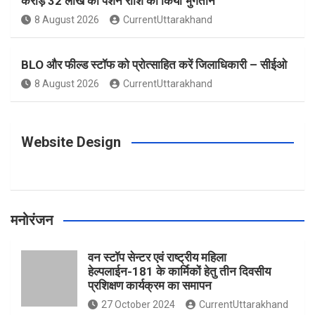
करोड़ 32 लाख की पेंशन राशि का किया भुगतान
o
g
r
e
b
8 August 2026
CurrentUttarakhand
o
r
e
r
e
BLO और फील्ड स्टॉफ को प्रोत्साहित करें जिलाधिकारी – सीईओ
8 August 2026
CurrentUttarakhand
k
a
s
m
t
Website Design
मनोरंजन
वन स्टॉप सेन्टर एवं राष्ट्रीय महिला
हेल्पलाईन-181 के कार्मिकों हेतु तीन दिवसीय
प्रशिक्षण कार्यक्रम का समापन
27 October 2024
CurrentUttarakhand