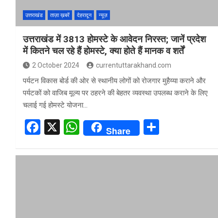
उत्तराखंड
ताज़ा ख़बरें
देहरादून
न्यूज़
उत्तराखंड में 3813 होमस्टे के आवेदन निरस्त; जानें प्रदेश
में कितने चल रहे हैं होमस्टे, क्या होते हैं मानक व शर्तें
2 October 2024
currentuttarakhand.com
पर्यटन विकास बोर्ड की ओर से स्थानीय लोगों को रोजगार मुहैय्या कराने और
पर्यटकों को वाजिब मूल्य पर ठहरने की बेहतर व्यवस्था उपलब्ध कराने के लिए
चलाई गई होमस्टे योजना…
F
X
W
S
Share
a
h
h
ce
at
ar
b
s
e
o
A
o
p