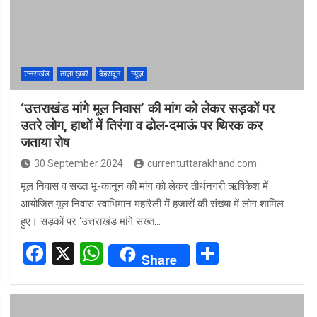
o
p
k
p
उत्तराखंड
ताज़ा ख़बरें
देहरादून
न्यूज़
‘उत्तराखंड मांगे मूल निवास’ की मांग को लेकर सड़कों पर
उतरे लोग, हाथों में तिरंगा व ढोल-दमाऊं पर थिरक कर
जताया रोष
30 September 2024
currentuttarakhand.com
मूल निवास व सख्त भू-कानून की मांग को लेकर तीर्थनगरी ऋषिकेश में
आयोजित मूल निवास स्वाभिमान महारैली में हजारों की संख्या में लोग शामिल
हुए। सड़कों पर ‘उत्तराखंड मांगे सख्त…
F
X
W
S
Share
a
h
h
ce
at
ar