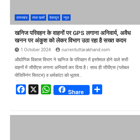
k
p
उत्तराखंड
ताज़ा ख़बरें
देहरादून
न्यूज़
खनिज परिवहन के वाहनों पर GPS लगाना अनिवार्य, अवैध
खनन पर अंकुश को लेकर विभाग उठा रहा है सख्त कदम
1 October 2024
currentuttarakhand.com
औद्योगिक विकास विभाग ने खनिज के परिवहन में इस्तेमाल होने वाले सभी
वाहनों में जीपीएस लगाना अनिवार्य कर दिया है। साथ ही जीपीएस (ग्लोबल
पोजिस्निंग सिस्टम) व धर्मकांटा को भूतत्व…
F
X
W
S
Share
a
h
h
ce
at
ar
b
s
e
o
A
o
p