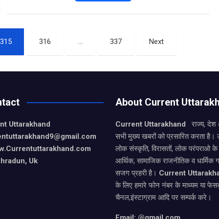
a
h
h
ce
at
ar
b
s
e
315
316
…
337
Next
o
A
o
p
k
p
tact
About Current Uttarak
nt Uttarakhand
Current Uttarakhand
राज्य, देश
entuttarakhand9
@gmail.com
सभी मुख्य खबरों को प्रसारित करता है। 
w.Currentuttarakhand.com
लोक संस्कृति, विरासतों, लोक परंपराओ 
hradun, Uk
आर्थिक, सामाजिक राजनीतिक व धार्मिक गत
सजग प्रहरी है।
Current Uttarakh
के लिए हमारे फोन नंबर के माध्यम या फेसब
चैनल,इंस्टाग्राम आदि पर सम्पर्क करे।
Email: @gmail.com