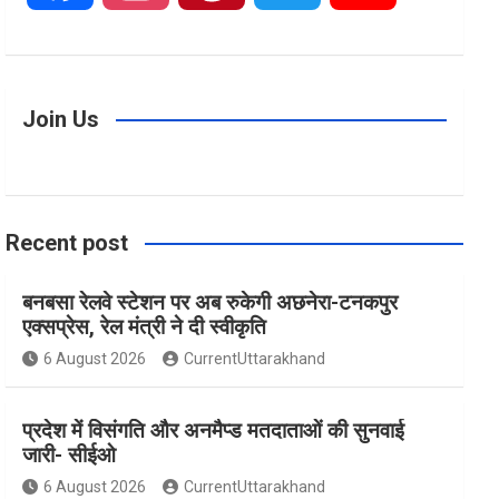
a
n
i
w
o
c
s
n
i
u
Join Us
e
t
t
t
T
Recent post
b
a
e
t
u
बनबसा रेलवे स्टेशन पर अब रुकेगी अछनेरा-टनकपुर
o
g
r
e
b
एक्सप्रेस, रेल मंत्री ने दी स्वीकृति
6 August 2026
CurrentUttarakhand
o
r
e
r
e
प्रदेश में विसंगति और अनमैप्ड मतदाताओं की सुनवाई
k
a
s
जारी- सीईओ
6 August 2026
CurrentUttarakhand