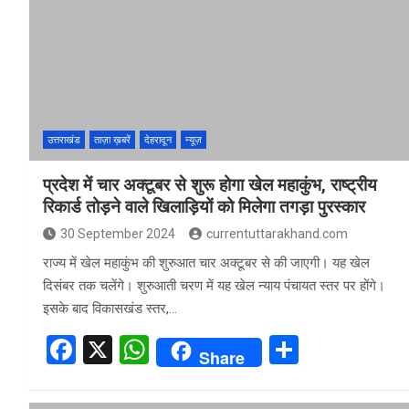
o
A
o
p
k
p
उत्तराखंड
ताज़ा ख़बरें
देहरादून
न्यूज़
प्रदेश में चार अक्टूबर से शुरू होगा खेल महाकुंभ, राष्ट्रीय
रिकार्ड तोड़ने वाले खिलाड़ियों को मिलेगा तगड़ा पुरस्कार
30 September 2024
currentuttarakhand.com
राज्य में खेल महाकुंभ की शुरुआत चार अक्टूबर से की जाएगी। यह खेल
दिसंबर तक चलेंगे। शुरुआती चरण में यह खेल न्याय पंचायत स्तर पर होंगे।
इसके बाद विकासखंड स्तर,…
F
X
W
S
Share
a
h
h
ce
at
ar