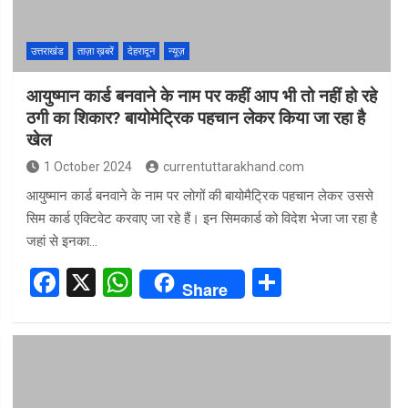
k
p
उत्तराखंड
ताज़ा ख़बरें
देहरादून
न्यूज़
आयुष्मान कार्ड बनवाने के नाम पर कहीं आप भी तो नहीं हो रहे
ठगी का शिकार? बायोमेट्रिक पहचान लेकर किया जा रहा है
खेल
1 October 2024
currentuttarakhand.com
आयुष्मान कार्ड बनवाने के नाम पर लोगों की बायोमैट्रिक पहचान लेकर उससे
सिम कार्ड एक्टिवेट करवाए जा रहे हैं। इन सिमकार्ड को विदेश भेजा जा रहा है
जहां से इनका…
F
X
W
S
Share
a
h
h
ce
at
ar
b
s
e
o
A