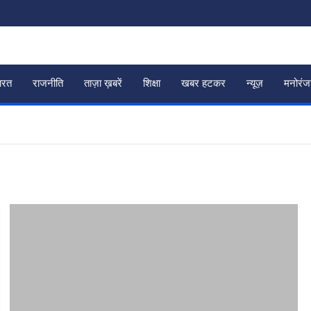
ारत
राजनीति
ताज़ा ख़बरें
शिक्षा
खबर हटकर
न्यूज़
मनोरं