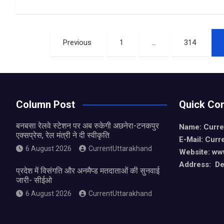
ce
at
ar
b
s
e
Posts
o
A
Previous
1
…
314
pagination
o
p
k
p
Column Post
Quick Con
बनबसा रेलवे स्टेशन पर अब रुकेगी अछनेरा-टनकपुर
Name: Curre
एक्सप्रेस, रेल मंत्री ने दी स्वीकृति
E-Mail: Curr
6 August 2026
CurrentUttarakhand
Website: ww
Address: De
प्रदेश में विसंगति और अनमैप्ड मतदाताओं की सुनवाई
जारी- सीईओ
6 August 2026
CurrentUttarakhand