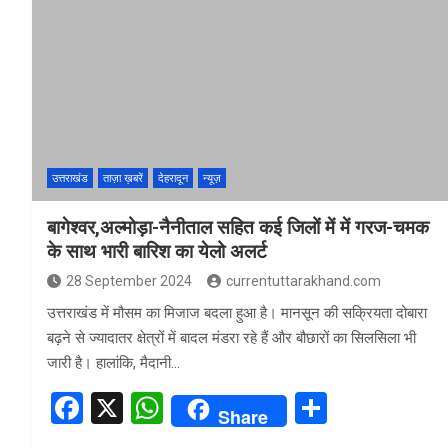
b
s
e
o
A
o
p
k
p
उत्तराखंड
ताज़ा ख़बरें
देहरादून
न्यूज़
बागेश्वर,अल्मोड़ा-नैनीताल सहित कई जिलों में में गरज-चमक
के साथ भारी बारिश का येलो अलर्ट
28 September 2024
currentuttarakhand.com
उत्तराखंड में मौसम का मिजाज बदला हुआ है। मानसून की सक्रियता दोबारा
बढ़ने से ज्यादातर क्षेत्रों में बादल मंडरा रहे हैं और बौछारों का सिलसिला भी
जारी है। हालांकि, मैदानी…
F
X
W
S
Share
a
h
h