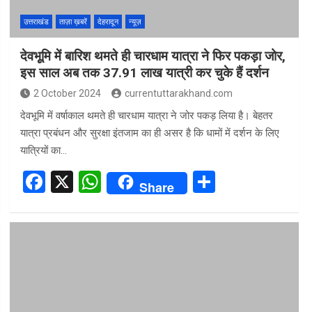
उत्तराखंड
ताज़ा ख़बरें
देहरादून
न्यूज़
देवभूूमि में बार‍िश थमते ही चारधाम यात्रा ने फिर पकड़ा जोर,
इस साल अब तक 37.91 लाख यात्री कर चुके हैं दर्शन
2 October 2024
currentuttarakhand.com
देवभूमि में वर्षाकाल थमते ही चारधाम यात्रा ने जोर पकड़ लिया है। बेहतर
यात्रा प्रबंधन और सुरक्षा इंतजाम का ही असर है कि धामों में दर्शन के लिए
यात्रियों का…
F
X
W
S
Share
a
h
h
ce
at
ar
b
s
e
o
A
o
p