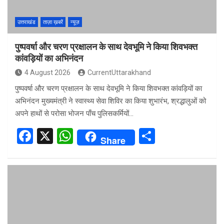
उत्तराखंड
ताज़ा ख़बरें
न्यूज़
पुष्पवर्षा और चरण प्रक्षालन के साथ देवभूमि ने किया शिवभक्त
कांवड़ियों का अभिनंदन
4 August 2026
CurrentUttarakhand
पुष्पवर्षा और चरण प्रक्षालन के साथ देवभूमि ने किया शिवभक्त कांवड़ियों का
अभिनंदन मुख्यमंत्री ने स्वास्थ्य सेवा शिविर का किया शुभारंभ, श्रद्धालुओं को
अपने हाथों से परोसा भोजन पाँच पुलिसकर्मियों…
F
X
W
S
Share
a
h
h
ce
at
ar
b
s
e
o
A
o
p