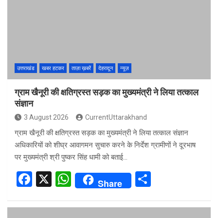
o
A
o
p
k
p
उत्तराखंड
खबर हटकर
ताज़ा ख़बरें
देहरादून
न्यूज़
ग्राम खैनूरी की क्षतिग्रस्त सड़क का मुख्यमंत्री ने लिया तत्काल
संज्ञान
3 August 2026
CurrentUttarakhand
ग्राम खैनूरी की क्षतिग्रस्त सड़क का मुख्यमंत्री ने लिया तत्काल संज्ञान
अधिकारियों को शीघ्र आवागमन सुचारु करने के निर्देश ग्रामीणों ने दूरभाष
पर मुख्यमंत्री श्री पुष्कर सिंह धामी को बताई…
F
X
W
S
Share
a
h
h
ce
at
ar