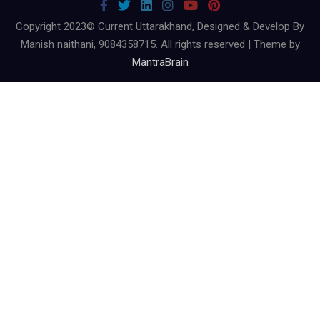
Copyright 2023© Current Uttarakhand, Designed & Develop By
Manish naithani, 9084358715. All rights reserved | Theme by
MantraBrain