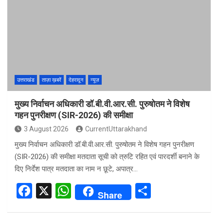
b
s
e
o
A
o
p
k
p
उत्तराखंड
ताज़ा ख़बरें
देहरादून
न्यूज़
मुख्य निर्वाचन अधिकारी डॉ.बी.वी.आर.सी. पुरुषोतम ने विशेष
गहन पुनरीक्षण (SIR-2026) की समीक्षा
3 August 2026
CurrentUttarakhand
मुख्य निर्वाचन अधिकारी डॉ.बी.वी.आर.सी. पुरुषोतम ने विशेष गहन पुनरीक्षण
(SIR-2026) की समीक्षा मतदाता सूची को त्रुटि रहित एवं पारदर्शी बनाने के
दिए निर्देश पात्र मतदाता का नाम न छूटे, अपात्र…
F
X
W
S
Share
a
h
h