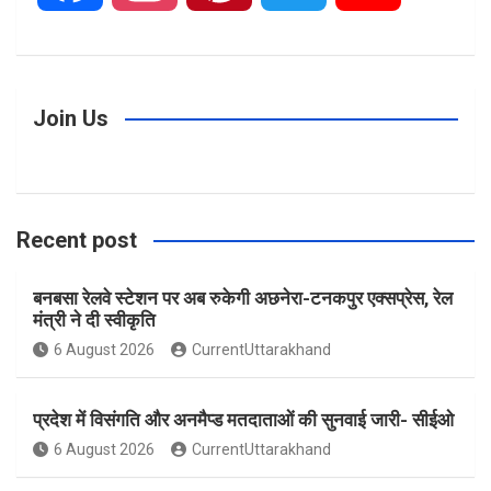
a
n
i
w
o
c
s
n
i
u
Join Us
e
t
t
t
T
Recent post
b
a
e
t
u
बनबसा रेलवे स्टेशन पर अब रुकेगी अछनेरा-टनकपुर एक्सप्रेस, रेल
o
g
r
e
b
मंत्री ने दी स्वीकृति
6 August 2026
CurrentUttarakhand
o
r
e
r
e
प्रदेश में विसंगति और अनमैप्ड मतदाताओं की सुनवाई जारी- सीईओ
k
a
s
6 August 2026
CurrentUttarakhand