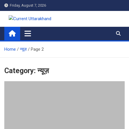
Skip
Friday, August 7, 2026
to
content
Current Uttarakhand
Home
न्यूज़
Page 2
Category:
न्यूज़