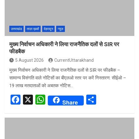
o
p
k
p
उत्तराखंड
ताज़ा ख़बरें
देहरादून
न्यूज़
मुख्य निर्वाचन अधिकारी ने लिया राजनैतिक दलों से SIR पर
फीडबैक
5 August 2026
CurrentUttarakhand
मुख्य निर्वाचन अधिकारी ने लिया राजनैतिक दलों से SIR पर फीडबैक –
सामान्य विसंगति वाले नोटिसों का बीएलओ स्तर पर करें निस्तारण: सीईओ –
19 लाख मतदाताओं को अबतक नोटिस…
F
X
W
S
Share
a
h
h
ce
at
ar
b
s
e