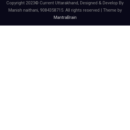
Copyright 2023© Current Uttarakhand, Designed & Develop By
Manish naithani, 9084358715. All rights reserved | Theme by
MantraBrain