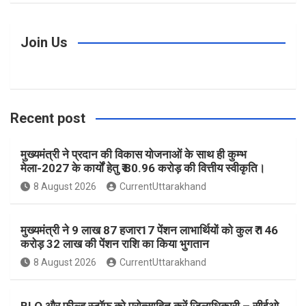
c
s
n
i
u
Join Us
e
t
t
t
T
Recent post
b
a
e
t
u
मुख्यमंत्री ने प्रदान की विकास योजनाओं के साथ ही कुम्भ
o
g
r
e
b
मेला-2027 के कार्यों हेतु ₹ 80.96 करोड़ की वित्तीय स्वीकृति।
8 August 2026
CurrentUttarakhand
o
r
e
r
e
मुख्यमंत्री ने 9 लाख 87 हजार17 पेंशन लाभार्थियों को कुल ₹ 146
k
a
s
करोड़ 32 लाख की पेंशन राशि का किया भुगतान
8 August 2026
CurrentUttarakhand
m
t